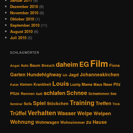
Januar 2011
(9)
Dezember 2010
(9)
November 2010
(6)
Oktober 2010
(1)
September 2010
(11)
August 2010
(6)
Juli 2010
(5)
SCHLAGWÖRTER
Film
EG
daheim
Baum
Fiona
Auto
Besuch
Angst
Hundehighway
Garten
Johanneskirchen
Jagd
ich
Louis
Pilz
Krankheit
Mama
Nase
Klettern
Lustig
Maus
Katze
Schnee
schlafen
Pilze
Rennen
Schwimmen
See
Salli
Training
Spiel
Treffen
Stöckchen
Sofa
Seminar
Trick
Verhalten
Trüffel
Wasser
Welpe
Welpen
Wohnung
zu Hause
Wohnwagen
Wohnzimmer