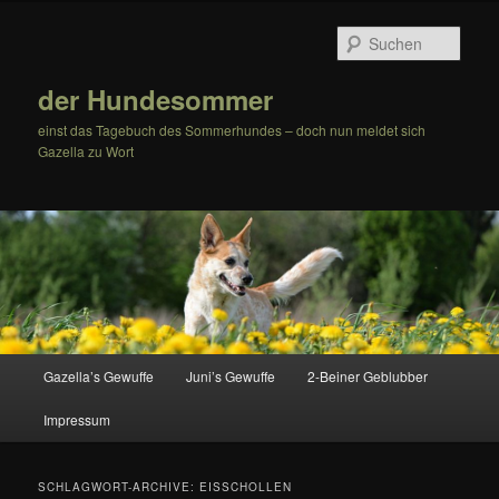
Zum
Zum
Inhalt
sekundären
Such
wechseln
Inhalt
wechseln
der Hundesommer
einst das Tagebuch des Sommerhundes – doch nun meldet sich
Gazella zu Wort
Hauptmenü
Gazella’s Gewuffe
Juni’s Gewuffe
2-Beiner Geblubber
Impressum
SCHLAGWORT-ARCHIVE:
EISSCHOLLEN