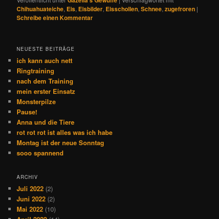
Chihuahuateiche
,
Eis
,
Eisbilder
,
Eisschollen
,
Schnee
,
zugefroren
|
Schreibe einen Kommentar
NEUESTE BEITRÄGE
ich kann auch nett
Ringtraining
nach dem Training
mein erster Einsatz
Monsterpilze
Pause!
Anna und die Tiere
rot rot rot ist alles was ich habe
Montag ist der neue Sonntag
sooo spannend
ARCHIV
Juli 2022
(2)
Juni 2022
(2)
Mai 2022
(10)