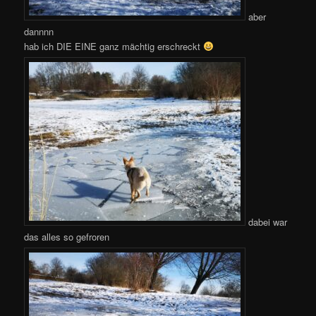
aber
dannnn
hab ich DIE EINE ganz mächtig erschreckt
dabei war
das alles so gefroren