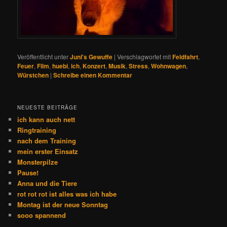
Veröffentlicht unter
Juni's Gewuffe
|
Verschlagwortet mit
Feldfahrt
,
Feuer
,
Film
,
huebi
,
ich
,
Konzert
,
Musik
,
Stress
,
Wohnwagen
,
Würstchen
|
Schreibe einen Kommentar
NEUESTE BEITRÄGE
ich kann auch nett
Ringtraining
nach dem Training
mein erster Einsatz
Monsterpilze
Pause!
Anna und die Tiere
rot rot rot ist alles was ich habe
Montag ist der neue Sonntag
sooo spannend