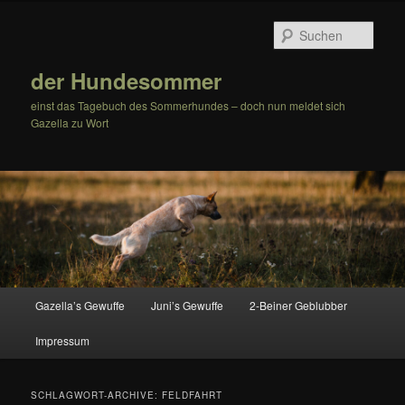
Zum
Zum
Inhalt
sekundären
Such
wechseln
Inhalt
wechseln
der Hundesommer
einst das Tagebuch des Sommerhundes – doch nun meldet sich
Gazella zu Wort
Hauptmenü
Gazella’s Gewuffe
Juni’s Gewuffe
2-Beiner Geblubber
Impressum
SCHLAGWORT-ARCHIVE:
FELDFAHRT