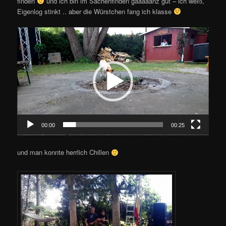
finden
und ich bin im Sachenfinden gaaaaanz gut – ich weiß,
Eigenlog stinkt .. aber die Würstchen fang ich klasse
Video-
Player
00:00
00:25
und man konnte herrlich Chillen