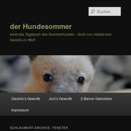
Zum
Zum
Inhalt
sekundären
Such
wechseln
Inhalt
wechseln
der Hundesommer
einst das Tagebuch des Sommerhundes – doch nun meldet sich
Gazella zu Wort
Hauptmenü
Gazella’s Gewuffe
Juni’s Gewuffe
2-Beiner Geblubber
Impressum
SCHLAGWORT-ARCHIVE:
FENSTER