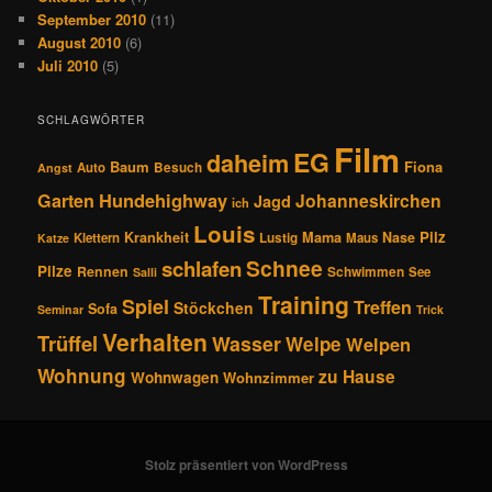
September 2010
(11)
August 2010
(6)
Juli 2010
(5)
SCHLAGWÖRTER
Film
EG
daheim
Baum
Fiona
Auto
Besuch
Angst
Hundehighway
Garten
Johanneskirchen
Jagd
ich
Louis
Pilz
Krankheit
Mama
Nase
Klettern
Lustig
Maus
Katze
Schnee
schlafen
Pilze
Rennen
Schwimmen
See
Salli
Training
Spiel
Treffen
Stöckchen
Sofa
Seminar
Trick
Verhalten
Trüffel
Wasser
Welpe
Welpen
Wohnung
zu Hause
Wohnwagen
Wohnzimmer
Stolz präsentiert von WordPress