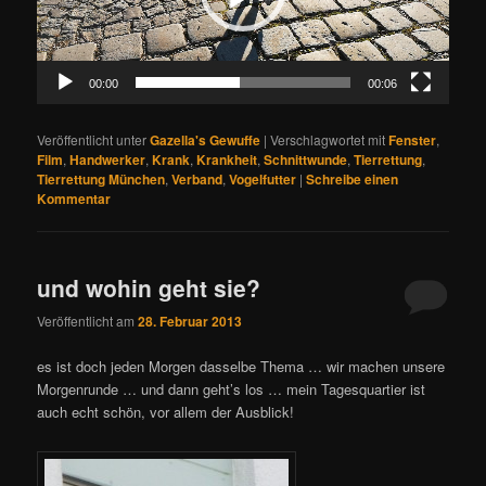
00:00
00:06
Veröffentlicht unter
Gazella's Gewuffe
|
Verschlagwortet mit
Fenster
,
Film
,
Handwerker
,
Krank
,
Krankheit
,
Schnittwunde
,
Tierrettung
,
Tierrettung München
,
Verband
,
Vogelfutter
|
Schreibe einen
Kommentar
und wohin geht sie?
Veröffentlicht am
28. Februar 2013
es ist doch jeden Morgen dasselbe Thema … wir machen unsere
Morgenrunde … und dann geht’s los … mein Tagesquartier ist
auch echt schön, vor allem der Ausblick!