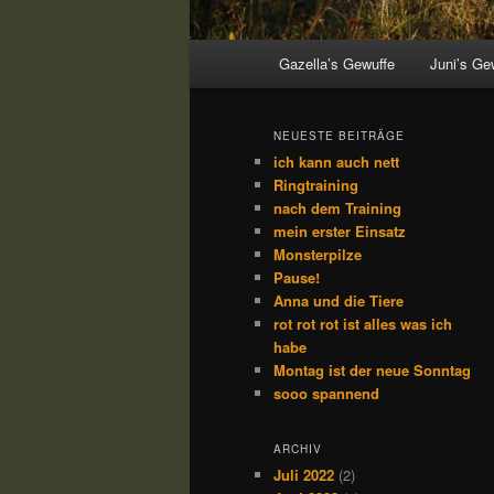
Hauptmenü
Gazella’s Gewuffe
Juni’s Ge
NEUESTE BEITRÄGE
ich kann auch nett
Ringtraining
nach dem Training
mein erster Einsatz
Monsterpilze
Pause!
Anna und die Tiere
rot rot rot ist alles was ich
habe
Montag ist der neue Sonntag
sooo spannend
ARCHIV
Juli 2022
(2)