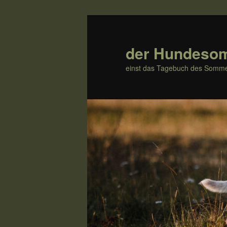
Zum
Zum
Inhalt
sekundären
wechseln
Inhalt
der Hundeso
wechseln
einst das Tagebuch des Somme