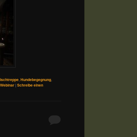
ischtreppe
,
Hundebegegnung
,
Webinar
|
Schreibe einen