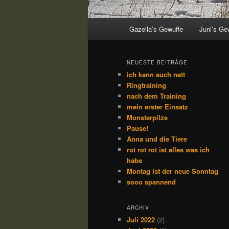
Hauptmenü
Gazella’s Gewuffe
Juni’s Ge
NEUESTE BEITRÄGE
ich kann auch nett
Ringtraining
nach dem Training
mein erster Einsatz
Monsterpilze
Pause!
Anna und die Tiere
rot rot rot ist alles was ich
habe
Montag ist der neue Sonntag
sooo spannend
ARCHIV
Juli 2022
(2)