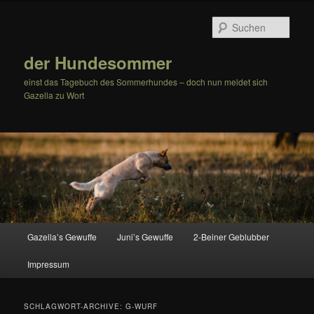
Zum
Zum
Inhalt
sekundären
Such
wechseln
Inhalt
wechseln
der Hundesommer
einst das Tagebuch des Sommerhundes – doch nun meldet sich
Gazella zu Wort
Hauptmenü
Gazella’s Gewuffe
Juni’s Gewuffe
2-Beiner Geblubber
Impressum
SCHLAGWORT-ARCHIVE:
G-WURF