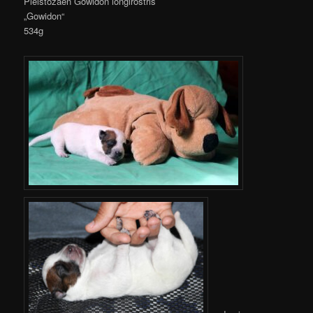
Pleistozaen Gowidon longirostris
„Gowidon“
534g