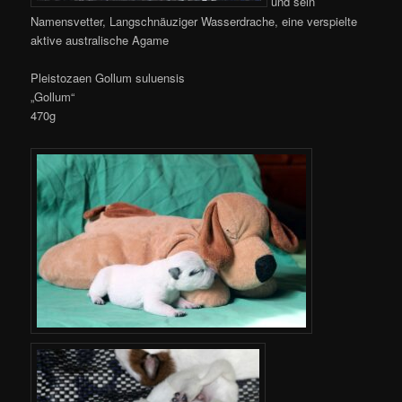
und sein
Namensvetter, Langschnäuziger Wasserdrache, eine verspielte
aktive australische Agame
Pleistozaen Gollum suluensis
„Gollum“
470g