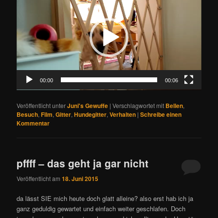
Player
00:00
00:06
Veröffentlicht unter
Juni's Gewuffe
|
Verschlagwortet mit
Bellen
,
Besuch
,
Film
,
Gitter
,
Hundegitter
,
Verhalten
|
Schreibe einen
Kommentar
pffff – das geht ja gar nicht
Veröffentlicht am
18. Juni 2015
da lässt SIE mich heute doch glatt alleine? also erst hab ich ja
ganz geduldig gewartet und einfach weiter geschlafen. Doch