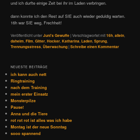
und ich durfte einige Zeit bei ihr im Laden verbringen.
dann konnte ich den Rest auf SIE auch wieder geduldig warten.
16h war SIE weg, Frechheit!
Veröffentlicht unter
Juni's Gewuffe
|
Verschlagwortet mit
16h
,
allein
,
daheim
,
Film
,
Gitter
,
Hocker
,
Katharina
,
Laden
,
Sprung
,
Trennungsstress
,
Überwachung
|
Schreibe einen Kommentar
NEUESTE BEITRÄGE
ich kann auch nett
Ringtraining
nach dem Training
mein erster Einsatz
Monsterpilze
Pause!
Anna und die Tiere
rot rot rot ist alles was ich habe
Montag ist der neue Sonntag
sooo spannend