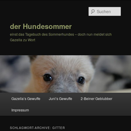
Zum
Zum
Inhalt
sekundären
Such
wechseln
Inhalt
wechseln
der Hundesommer
einst das Tagebuch des Sommerhundes – doch nun meldet sich
Gazella zu Wort
Hauptmenü
Gazella’s Gewuffe
Juni’s Gewuffe
2-Beiner Geblubber
Impressum
SCHLAGWORT-ARCHIVE:
GITTER