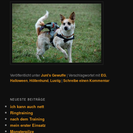
Veröffentlicht unter
Juni's Gewuffe
|
Verschlagwortet mit
EG
,
Halloween
,
Höllenhund
,
Lustig
|
Schreibe einen Kommentar
NEUESTE BEITRÄGE
ich kann auch nett
Ringtraining
nach dem Training
mein erster Einsatz
Monsterpilze