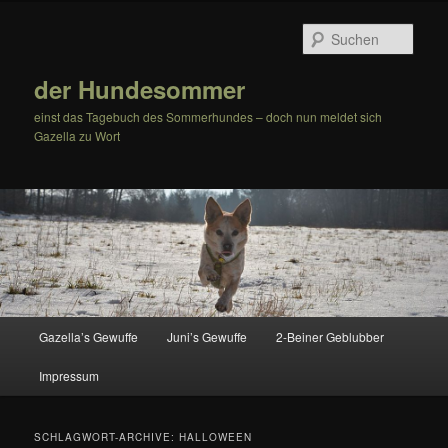
Zum
Zum
Inhalt
sekundären
Such
wechseln
Inhalt
wechseln
der Hundesommer
einst das Tagebuch des Sommerhundes – doch nun meldet sich
Gazella zu Wort
Hauptmenü
Gazella’s Gewuffe
Juni’s Gewuffe
2-Beiner Geblubber
Impressum
SCHLAGWORT-ARCHIVE:
HALLOWEEN