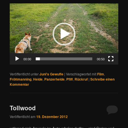
Video-
Player
00:00
00:50
Veröffentlicht unter
Juni's Gewuffe
|
Verschlagwortet mit
Film
,
Fröttmanning
,
Heide
,
Panzerheide
,
Pfiff
,
Rückruf
|
Schreibe einen
Kommentar
Tollwood
Veröffentlicht am
19. Dezember 2012