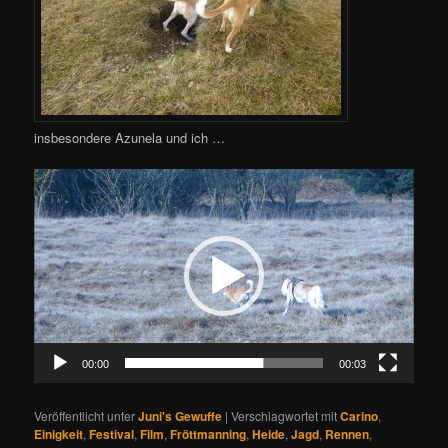
insbesondere Azunela und ich …
Video-
Player
00:00
00:03
Veröffentlicht unter
Juni's Gewuffe
|
Verschlagwortet mit
Carino
,
Einigkeit
,
Festival
,
Film
,
Fröttmanning
,
Heide
,
Jagd
,
Rennen
,