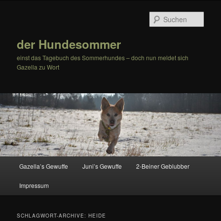
Zum
Zum
Inhalt
sekundären
Such
wechseln
Inhalt
wechseln
der Hundesommer
einst das Tagebuch des Sommerhundes – doch nun meldet sich
Gazella zu Wort
Hauptmenü
Gazella’s Gewuffe
Juni’s Gewuffe
2-Beiner Geblubber
Impressum
SCHLAGWORT-ARCHIVE:
HEIDE