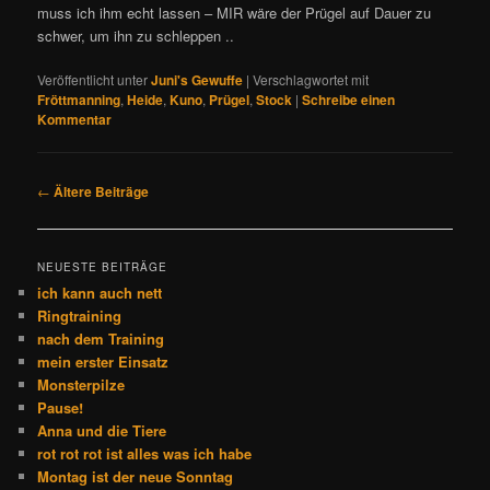
muss ich ihm echt lassen – MIR wäre der Prügel auf Dauer zu
schwer, um ihn zu schleppen ..
Veröffentlicht unter
Juni's Gewuffe
|
Verschlagwortet mit
Fröttmanning
,
Heide
,
Kuno
,
Prügel
,
Stock
|
Schreibe einen
Kommentar
Beitrags-
←
Ältere Beiträge
Navigation
NEUESTE BEITRÄGE
ich kann auch nett
Ringtraining
nach dem Training
mein erster Einsatz
Monsterpilze
Pause!
Anna und die Tiere
rot rot rot ist alles was ich habe
Montag ist der neue Sonntag