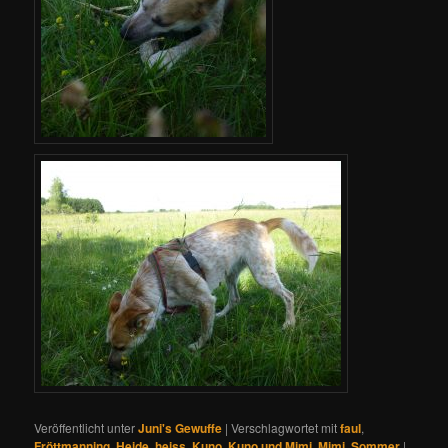
Veröffentlicht unter
Juni's Gewuffe
|
Verschlagwortet mit
faul
,
Fröttmanning
,
Heide
,
heiss
,
Kuno
,
Kuno und Mimi
,
Mimi
,
Sommer
|