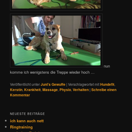
nun
komme ich wenigstens die Treppe wieder hoch …
Veröffentlicht unter
Juni's Gewuffe
|
Verschlagwortet mit
Hundefit
,
Kerstin
,
Krankheit
,
Massage
,
Physio
,
Verhalten
|
Schreibe einen
Kommentar
NEUESTE BEITRÄGE
ich kann auch nett
Ringtraining