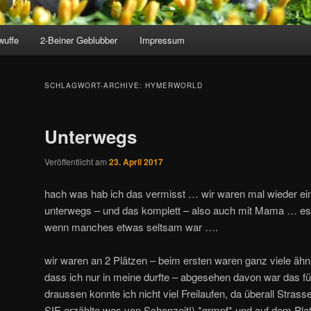
wuffe
2-Beiner Geblubber
Impressum
SCHLAGWORT-ARCHIVE:
HYMERWORLD
Unterwegs
Veröffentlicht am
23. April 2017
hach was hab ich das vermisst … wir waren mal wieder ein
unterwegs – und das komplett – also auch mit Mama … es
wenn manches etwas seltsam war ….
wir waren an 2 Plätzen – beim ersten waren ganz viele ähn
dass ich nur in meine durfte – abgesehen davon war das fü
draussen konnte ich nicht viel Freilaufen, da überall Stras
SIE erzählte was von Schonzeit!) *grmpf* und auf dem Pl