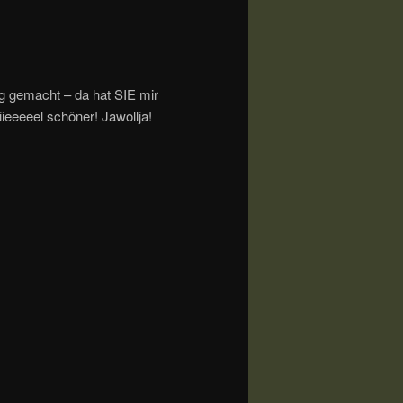
g gemacht – da hat SIE mir
iieeeeel schöner! Jawollja!