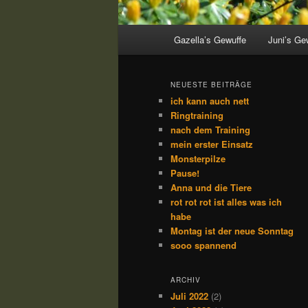
Hauptmenü
Gazella’s Gewuffe
Juni’s Ge
NEUESTE BEITRÄGE
ich kann auch nett
Ringtraining
nach dem Training
mein erster Einsatz
Monsterpilze
Pause!
Anna und die Tiere
rot rot rot ist alles was ich
habe
Montag ist der neue Sonntag
sooo spannend
ARCHIV
Juli 2022
(2)