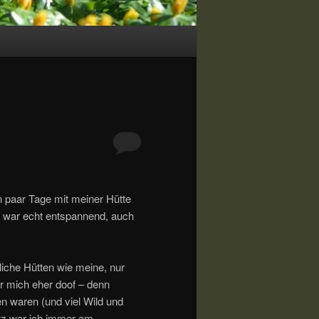
 paar Tage mit meiner Hütte
 war echt entspannend, auch
liche Hütten wie meine, nur
r mich eher doof – denn
sen waren (und viel Wild und
atz war ich immer am