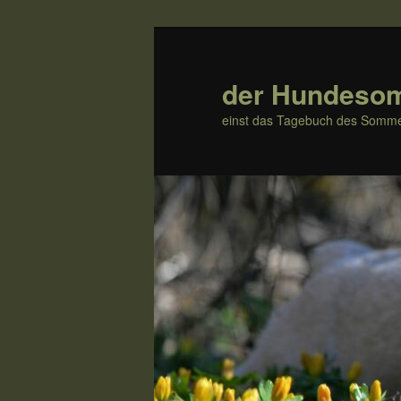
Zum
Zum
Inhalt
sekundären
wechseln
Inhalt
der Hundeso
wechseln
einst das Tagebuch des Somme