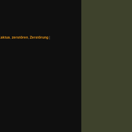
aktus
,
zerstören
,
Zerstörung
|