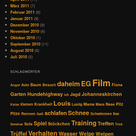
März 2011
(7)
Februar 2011
(6)
Januar 2011
(9)
Dezember 2010
(9)
November 2010
(6)
Oktober 2010
(1)
September 2010
(11)
August 2010
(6)
Juli 2010
(5)
SCHLAGWÖRTER
Film
EG
daheim
Baum
Fiona
Auto
Besuch
Angst
Hundehighway
Garten
Johanneskirchen
Jagd
ich
Louis
Pilz
Krankheit
Mama
Nase
Klettern
Lustig
Maus
Katze
Schnee
schlafen
Pilze
Rennen
Schwimmen
See
Salli
Training
Spiel
Treffen
Stöckchen
Sofa
Seminar
Trick
Verhalten
Trüffel
Wasser
Welpe
Welpen