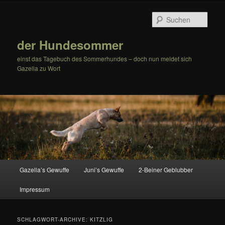
Zum
Zum
Inhalt
sekundären
Such
wechseln
Inhalt
wechseln
der Hundesommer
einst das Tagebuch des Sommerhundes – doch nun meldet sich
Gazella zu Wort
Hauptmenü
Gazella’s Gewuffe
Juni’s Gewuffe
2-Beiner Geblubber
Impressum
SCHLAGWORT-ARCHIVE:
KITZLIG