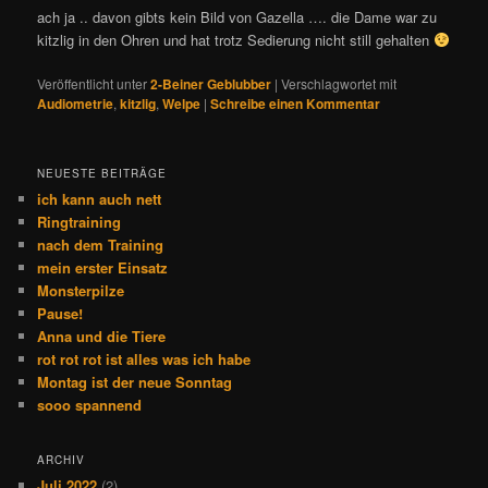
ach ja .. davon gibts kein Bild von Gazella …. die Dame war zu
kitzlig in den Ohren und hat trotz Sedierung nicht still gehalten
Veröffentlicht unter
2-Beiner Geblubber
|
Verschlagwortet mit
Audiometrie
,
kitzlig
,
Welpe
|
Schreibe einen Kommentar
NEUESTE BEITRÄGE
ich kann auch nett
Ringtraining
nach dem Training
mein erster Einsatz
Monsterpilze
Pause!
Anna und die Tiere
rot rot rot ist alles was ich habe
Montag ist der neue Sonntag
sooo spannend
ARCHIV
Juli 2022
(2)