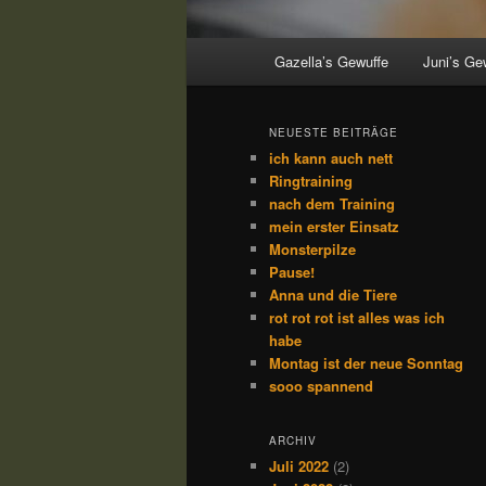
Hauptmenü
Gazella’s Gewuffe
Juni’s Ge
NEUESTE BEITRÄGE
ich kann auch nett
Ringtraining
nach dem Training
mein erster Einsatz
Monsterpilze
Pause!
Anna und die Tiere
rot rot rot ist alles was ich
habe
Montag ist der neue Sonntag
sooo spannend
ARCHIV
Juli 2022
(2)