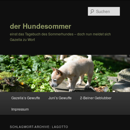
Zum
Zum
Inhalt
sekundären
Such
wechseln
Inhalt
wechseln
der Hundesommer
einst das Tagebuch des Sommerhundes – doch nun meldet sich
Gazella zu Wort
Hauptmenü
Gazella’s Gewuffe
Juni’s Gewuffe
2-Beiner Geblubber
Impressum
SCHLAGWORT-ARCHIVE:
LAGOTTO