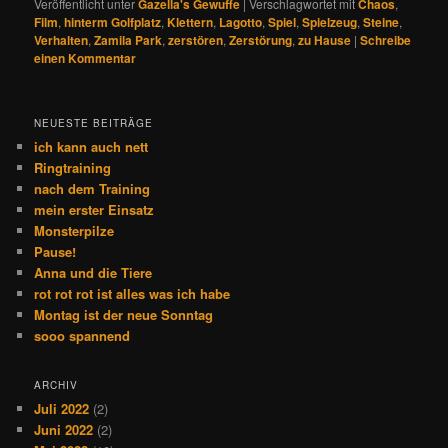
Veröffentlicht unter
Gazella's Gewuffe
|
Verschlagwortet mit
Chaos
,
Film
,
hinterm Golfplatz
,
Klettern
,
Lagotto
,
Spiel
,
Spielzeug
,
Steine
,
Verhalten
,
Zamila Park
,
zerstören
,
Zerstörung
,
zu Hause
|
Schreibe
einen Kommentar
NEUESTE BEITRÄGE
ich kann auch nett
Ringtraining
nach dem Training
mein erster Einsatz
Monsterpilze
Pause!
Anna und die Tiere
rot rot rot ist alles was ich habe
Montag ist der neue Sonntag
sooo spannend
ARCHIV
Juli 2022
(2)
Juni 2022
(2)