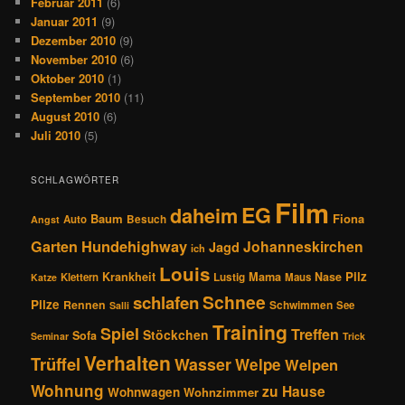
Februar 2011
(6)
Januar 2011
(9)
Dezember 2010
(9)
November 2010
(6)
Oktober 2010
(1)
September 2010
(11)
August 2010
(6)
Juli 2010
(5)
SCHLAGWÖRTER
Film
EG
daheim
Baum
Fiona
Auto
Besuch
Angst
Hundehighway
Garten
Johanneskirchen
Jagd
ich
Louis
Pilz
Krankheit
Mama
Nase
Klettern
Lustig
Maus
Katze
Schnee
schlafen
Pilze
Rennen
Schwimmen
See
Salli
Training
Spiel
Treffen
Stöckchen
Sofa
Seminar
Trick
Verhalten
Trüffel
Wasser
Welpe
Welpen
Wohnung
zu Hause
Wohnwagen
Wohnzimmer