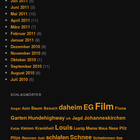
Juli 2011
(5)
Juni 2011
(3)
Mai 2011
(10)
April 2011
(11)
März 2011
(7)
Februar 2011
(6)
Januar 2011
(9)
Dezember 2010
(9)
November 2010
(6)
Oktober 2010
(1)
September 2010
(11)
August 2010
(6)
Juli 2010
(5)
SCHLAGWÖRTER
Film
EG
daheim
Baum
Fiona
Auto
Besuch
Angst
Hundehighway
Garten
Johanneskirchen
Jagd
ich
Louis
Pilz
Krankheit
Mama
Nase
Klettern
Lustig
Maus
Katze
Schnee
schlafen
Pilze
Rennen
Schwimmen
See
Salli