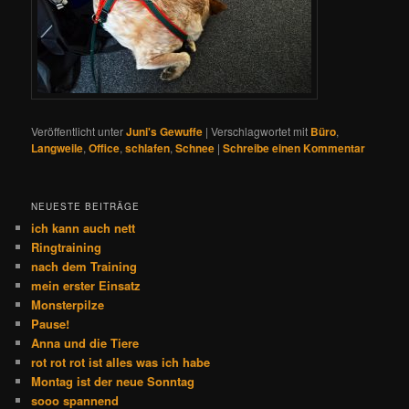
Veröffentlicht unter
Juni's Gewuffe
|
Verschlagwortet mit
Büro
,
Langweile
,
Office
,
schlafen
,
Schnee
|
Schreibe einen Kommentar
NEUESTE BEITRÄGE
ich kann auch nett
Ringtraining
nach dem Training
mein erster Einsatz
Monsterpilze
Pause!
Anna und die Tiere
rot rot rot ist alles was ich habe
Montag ist der neue Sonntag
sooo spannend