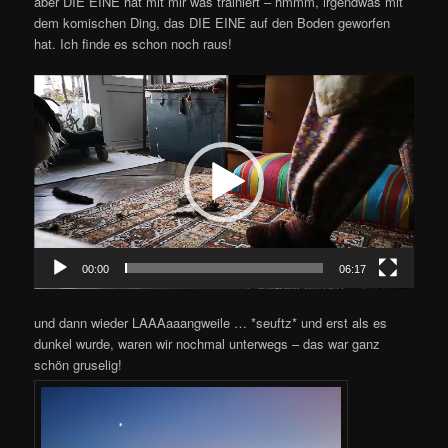
aber DIE EINE hat mit mir was trainiert – hmmm, irgendwas mit
dem komischen Ding, das DIE EINE auf den Boden geworfen
hat. Ich finde es schon noch raus!
Video-
Player
00:00
06:17
und dann wieder LAAAaaangweile … *seuftz* und erst als es
dunkel wurde, waren wir nochmal unterwegs – das war ganz
schön gruselig!