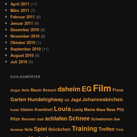
April 2011
(11)
März 2011
(7)
Februar 2011
(6)
Januar 2011
(9)
Dezember 2010
(9)
November 2010
(6)
Oktober 2010
(1)
September 2010
(11)
August 2010
(6)
Juli 2010
(5)
SCHLAGWÖRTER
Film
EG
daheim
Baum
Fiona
Auto
Besuch
Angst
Hundehighway
Garten
Johanneskirchen
Jagd
ich
Louis
Pilz
Krankheit
Mama
Nase
Klettern
Lustig
Maus
Katze
Schnee
schlafen
Pilze
Rennen
Schwimmen
See
Salli
Training
Spiel
Treffen
Stöckchen
Sofa
Seminar
Trick