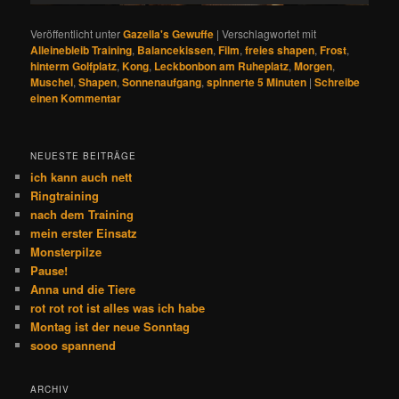
Veröffentlicht unter
Gazella's Gewuffe
|
Verschlagwortet mit
Alleinebleib Training
,
Balancekissen
,
Film
,
freies shapen
,
Frost
,
hinterm Golfplatz
,
Kong
,
Leckbonbon am Ruheplatz
,
Morgen
,
Muschel
,
Shapen
,
Sonnenaufgang
,
spinnerte 5 Minuten
|
Schreibe
einen Kommentar
NEUESTE BEITRÄGE
ich kann auch nett
Ringtraining
nach dem Training
mein erster Einsatz
Monsterpilze
Pause!
Anna und die Tiere
rot rot rot ist alles was ich habe
Montag ist der neue Sonntag
sooo spannend
ARCHIV