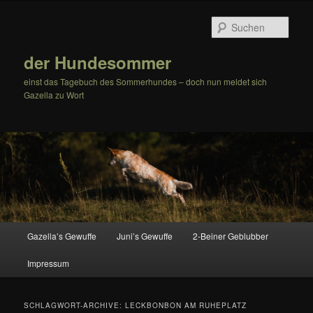
Zum
Zum
Inhalt
sekundären
Such
wechseln
Inhalt
wechseln
der Hundesommer
einst das Tagebuch des Sommerhundes – doch nun meldet sich
Gazella zu Wort
Hauptmenü
Gazella’s Gewuffe
Juni’s Gewuffe
2-Beiner Geblubber
Impressum
SCHLAGWORT-ARCHIVE:
LECKBONBON AM RUHEPLATZ