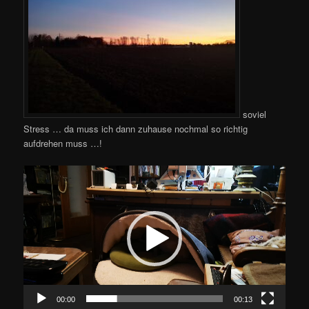
soviel
Stress … da muss ich dann zuhause nochmal so richtig
aufdrehen muss …!
Video-
Player
00:00
00:13