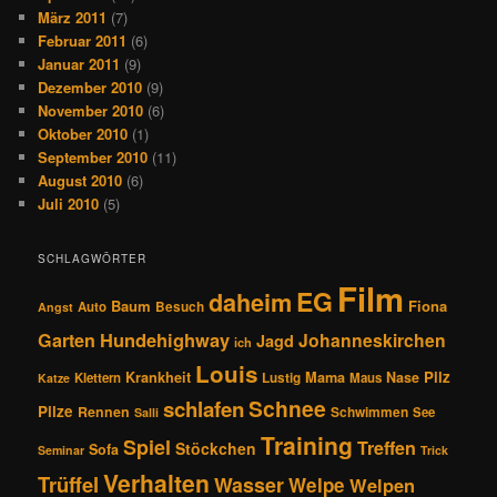
März 2011
(7)
Februar 2011
(6)
Januar 2011
(9)
Dezember 2010
(9)
November 2010
(6)
Oktober 2010
(1)
September 2010
(11)
August 2010
(6)
Juli 2010
(5)
SCHLAGWÖRTER
Film
EG
daheim
Baum
Fiona
Auto
Besuch
Angst
Hundehighway
Garten
Johanneskirchen
Jagd
ich
Louis
Pilz
Krankheit
Mama
Nase
Klettern
Lustig
Maus
Katze
Schnee
schlafen
Pilze
Rennen
Schwimmen
See
Salli
Training
Spiel
Treffen
Stöckchen
Sofa
Seminar
Trick
Verhalten
Trüffel
Wasser
Welpe
Welpen