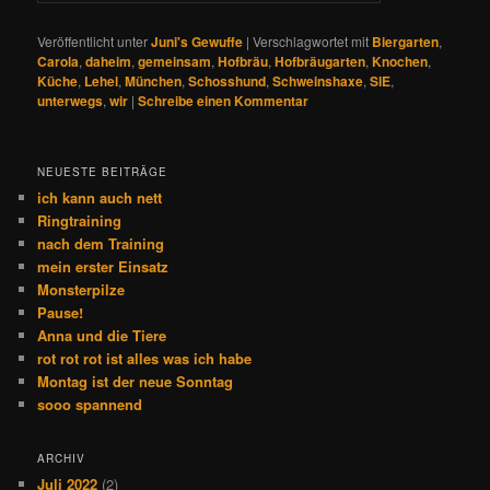
Veröffentlicht unter
Juni's Gewuffe
|
Verschlagwortet mit
Biergarten
,
Carola
,
daheim
,
gemeinsam
,
Hofbräu
,
Hofbräugarten
,
Knochen
,
Küche
,
Lehel
,
München
,
Schosshund
,
Schweinshaxe
,
SIE
,
unterwegs
,
wir
|
Schreibe einen Kommentar
NEUESTE BEITRÄGE
ich kann auch nett
Ringtraining
nach dem Training
mein erster Einsatz
Monsterpilze
Pause!
Anna und die Tiere
rot rot rot ist alles was ich habe
Montag ist der neue Sonntag
sooo spannend
ARCHIV
Juli 2022
(2)