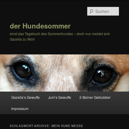
Zum
Zum
Inhalt
sekundären
Such
wechseln
Inhalt
wechseln
der Hundesommer
einst das Tagebuch des Sommerhundes – doch nun meldet sich
Gazella zu Wort
Hauptmenü
Gazella’s Gewuffe
Juni’s Gewuffe
2-Beiner Geblubber
Impressum
SCHLAGWORT-ARCHIVE:
MEIN HUND MESSE