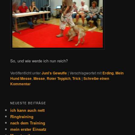
So, und wie werde ich nun reich?
Veröffentlicht unter
Juni's Gewuffe
|
Verschlagwortet mit
Erding
,
Mein
Hund Messe
,
Messe
,
Roter Teppich
,
Trick
|
Schreibe einen
Kommentar
NEUESTE BEITRÄGE
ich kann auch nett
Ringtraining
nach dem Training
mein erster Einsatz