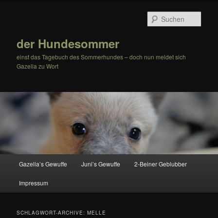
Zum
Zum
Inhalt
sekundären
Such
wechseln
Inhalt
wechseln
der Hundesommer
einst das Tagebuch des Sommerhundes – doch nun meldet sich
Gazella zu Wort
Hauptmenü
Gazella’s Gewuffe
Juni’s Gewuffe
2-Beiner Geblubber
Impressum
SCHLAGWORT-ARCHIVE:
MELLE