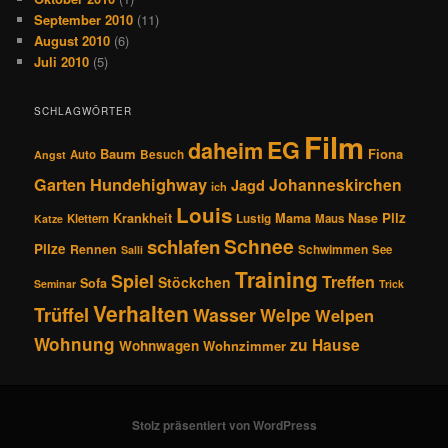
September 2010
(11)
August 2010
(6)
Juli 2010
(5)
SCHLAGWÖRTER
Film
EG
daheim
Baum
Fiona
Auto
Besuch
Angst
Hundehighway
Garten
Johanneskirchen
Jagd
ich
Louis
Pilz
Krankheit
Mama
Nase
Klettern
Lustig
Maus
Katze
Schnee
schlafen
Pilze
Rennen
Schwimmen
See
Salli
Training
Spiel
Treffen
Stöckchen
Sofa
Seminar
Trick
Verhalten
Trüffel
Wasser
Welpe
Welpen
Wohnung
zu Hause
Wohnwagen
Wohnzimmer
Stolz präsentiert von WordPress