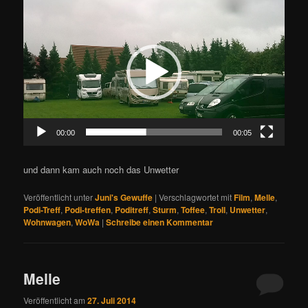
Video-
Player
00:00
00:05
und dann kam auch noch das Unwetter
Veröffentlicht unter
Juni's Gewuffe
|
Verschlagwortet mit
Film
,
Melle
,
Podi-Treff
,
Podi-treffen
,
Poditreff
,
Sturm
,
Toffee
,
Troll
,
Unwetter
,
Wohnwagen
,
WoWa
|
Schreibe einen Kommentar
Melle
Veröffentlicht am
27. Juli 2014