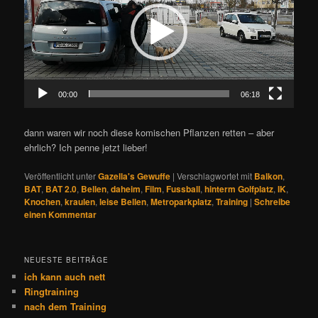
00:00
06:18
dann waren wir noch diese komischen Pflanzen retten – aber
ehrlich? Ich penne jetzt lieber!
Veröffentlicht unter
Gazella's Gewuffe
|
Verschlagwortet mit
Balkon
,
BAT
,
BAT 2.0
,
Bellen
,
daheim
,
Film
,
Fussball
,
hinterm Golfplatz
,
IK
,
Knochen
,
kraulen
,
leise Bellen
,
Metroparkplatz
,
Training
|
Schreibe
einen Kommentar
NEUESTE BEITRÄGE
ich kann auch nett
Ringtraining
nach dem Training