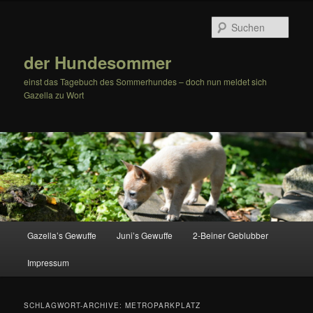
Zum
Zum
Inhalt
sekundären
Such
wechseln
Inhalt
wechseln
der Hundesommer
einst das Tagebuch des Sommerhundes – doch nun meldet sich
Gazella zu Wort
Hauptmenü
Gazella’s Gewuffe
Juni’s Gewuffe
2-Beiner Geblubber
Impressum
SCHLAGWORT-ARCHIVE:
METROPARKPLATZ