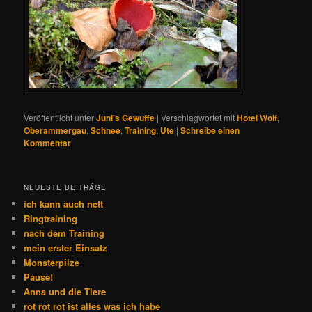
Veröffentlicht unter
Juni's Gewuffe
|
Verschlagwortet mit
Hotel Wolf
,
Oberammergau
,
Schnee
,
Training
,
Ute
|
Schreibe einen
Kommentar
NEUESTE BEITRÄGE
ich kann auch nett
Ringtraining
nach dem Training
mein erster Einsatz
Monsterpilze
Pause!
Anna und die Tiere
rot rot rot ist alles was ich habe