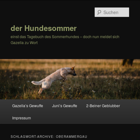
Zum
Zum
Inhalt
sekundären
Such
wechseln
Inhalt
wechseln
der Hundesommer
einst das Tagebuch des Sommerhundes – doch nun meldet sich
Gazella zu Wort
Hauptmenü
Gazella’s Gewuffe
Juni’s Gewuffe
2-Beiner Geblubber
Impressum
SCHLAGWORT-ARCHIVE:
OBERAMMERGAU