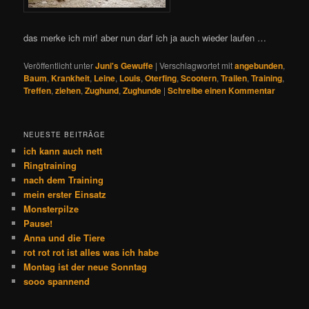
das merke ich mir! aber nun darf ich ja auch wieder laufen …
Veröffentlicht unter
Juni's Gewuffe
|
Verschlagwortet mit
angebunden
,
Baum
,
Krankheit
,
Leine
,
Louis
,
Oterfing
,
Scootern
,
Trailen
,
Training
,
Treffen
,
ziehen
,
Zughund
,
Zughunde
|
Schreibe einen Kommentar
NEUESTE BEITRÄGE
ich kann auch nett
Ringtraining
nach dem Training
mein erster Einsatz
Monsterpilze
Pause!
Anna und die Tiere
rot rot rot ist alles was ich habe
Montag ist der neue Sonntag
sooo spannend