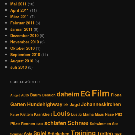
Mai 2011
(10)
April 2011
(11)
März 2011
(7)
Februar 2011
(6)
Januar 2011
(9)
Dezember 2010
(9)
November 2010
(6)
Oktober 2010
(1)
September 2010
(11)
August 2010
(6)
Juli 2010
(5)
SCHLAGWÖRTER
Film
EG
daheim
Baum
Fiona
Auto
Besuch
Angst
Hundehighway
Garten
Johanneskirchen
Jagd
ich
Louis
Pilz
Krankheit
Mama
Nase
Klettern
Lustig
Maus
Katze
Schnee
schlafen
Pilze
Rennen
Schwimmen
See
Salli
Training
Spiel
Treffen
Stöckchen
Sofa
Seminar
Trick