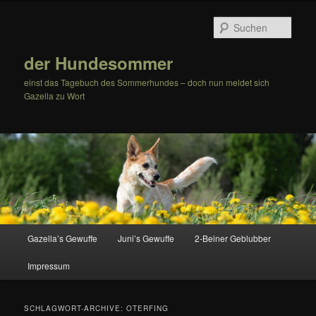
Zum
Zum
Inhalt
sekundären
Such
wechseln
Inhalt
wechseln
der Hundesommer
einst das Tagebuch des Sommerhundes – doch nun meldet sich
Gazella zu Wort
Hauptmenü
Gazella’s Gewuffe
Juni’s Gewuffe
2-Beiner Geblubber
Impressum
SCHLAGWORT-ARCHIVE:
OTERFING