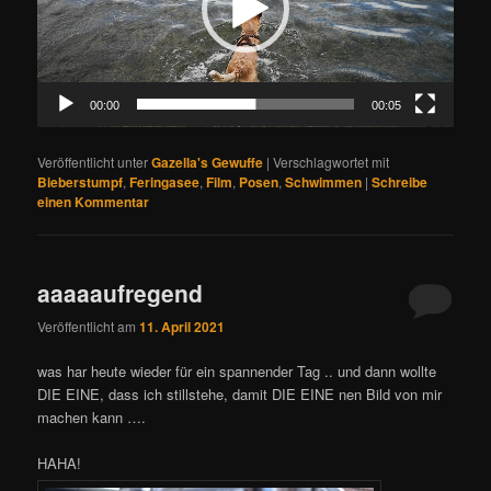
00:00
00:05
Veröffentlicht unter
Gazella's Gewuffe
|
Verschlagwortet mit
Bieberstumpf
,
Feringasee
,
Film
,
Posen
,
Schwimmen
|
Schreibe
einen Kommentar
aaaaaufregend
Veröffentlicht am
11. April 2021
was har heute wieder für ein spannender Tag .. und dann wollte
DIE EINE, dass ich stillstehe, damit DIE EINE nen Bild von mir
machen kann ….
HAHA!