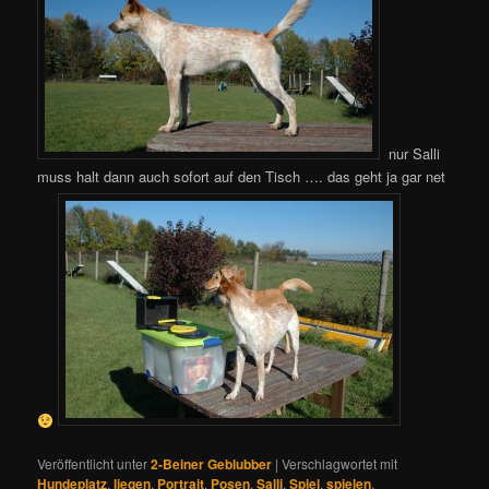
nur Salli
muss halt dann auch sofort auf den Tisch …. das geht ja gar net
Veröffentlicht unter
2-Beiner Geblubber
|
Verschlagwortet mit
Hundeplatz
,
liegen
,
Portrait
,
Posen
,
Salli
,
Spiel
,
spielen
,