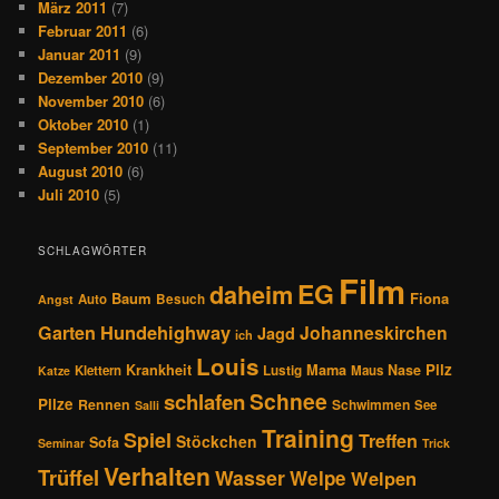
März 2011
(7)
Februar 2011
(6)
Januar 2011
(9)
Dezember 2010
(9)
November 2010
(6)
Oktober 2010
(1)
September 2010
(11)
August 2010
(6)
Juli 2010
(5)
SCHLAGWÖRTER
Film
EG
daheim
Baum
Fiona
Auto
Besuch
Angst
Hundehighway
Garten
Johanneskirchen
Jagd
ich
Louis
Pilz
Krankheit
Mama
Nase
Klettern
Lustig
Maus
Katze
Schnee
schlafen
Pilze
Rennen
Schwimmen
See
Salli
Training
Spiel
Treffen
Stöckchen
Sofa
Seminar
Trick
Verhalten
Trüffel
Wasser
Welpe
Welpen