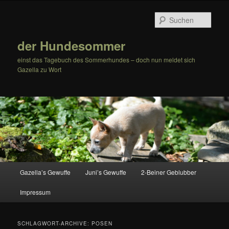
Zum
Zum
Inhalt
sekundären
Such
wechseln
Inhalt
wechseln
der Hundesommer
einst das Tagebuch des Sommerhundes – doch nun meldet sich
Gazella zu Wort
Hauptmenü
Gazella’s Gewuffe
Juni’s Gewuffe
2-Beiner Geblubber
Impressum
SCHLAGWORT-ARCHIVE:
POSEN