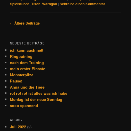
Spielstunde
,
Tisch
,
Warngau
|
Schreibe einen Kommentar
Beitrags-
←
Ältere Beiträge
Navigation
NEUESTE BEITRÄGE
ich kann auch nett
Ringtraining
nach dem Training
mein erster Einsatz
Monsterpilze
Pause!
Anna und die Tiere
rot rot rot ist alles was ich habe
Montag ist der neue Sonntag
sooo spannend
ARCHIV
Juli 2022
(2)