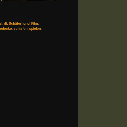
el
,
dt. Schäferhund
,
Film
,
edecke
,
schlafen
,
spielen
,