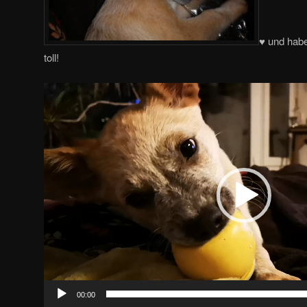
♥ und hab
toll!
Video-
Player
00:00