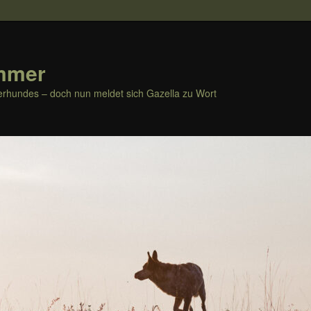
mmer
rhundes – doch nun meldet sich Gazella zu Wort