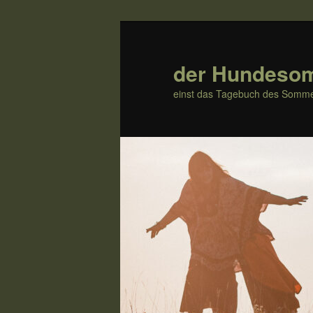
Zum
Zum
Inhalt
sekundären
wechseln
Inhalt
der Hundeso
wechseln
einst das Tagebuch des Somme