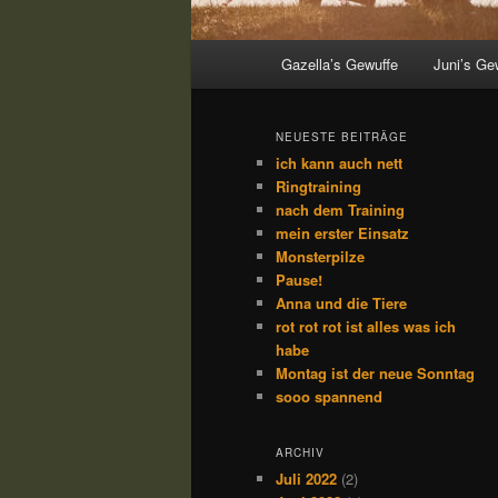
Hauptmenü
Gazella’s Gewuffe
Juni’s Ge
NEUESTE BEITRÄGE
ich kann auch nett
Ringtraining
nach dem Training
mein erster Einsatz
Monsterpilze
Pause!
Anna und die Tiere
rot rot rot ist alles was ich
habe
Montag ist der neue Sonntag
sooo spannend
ARCHIV
Juli 2022
(2)