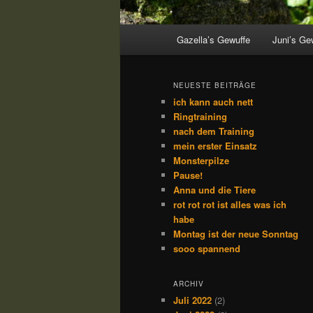
Hauptmenü
Gazella’s Gewuffe
Juni’s Ge
NEUESTE BEITRÄGE
ich kann auch nett
Ringtraining
nach dem Training
mein erster Einsatz
Monsterpilze
Pause!
Anna und die Tiere
rot rot rot ist alles was ich
habe
Montag ist der neue Sonntag
sooo spannend
ARCHIV
Juli 2022
(2)