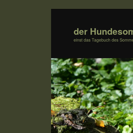
Zum
Zum
Inhalt
sekundären
wechseln
Inhalt
der Hundeso
wechseln
einst das Tagebuch des Somme