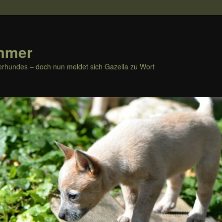
mmer
rhundes – doch nun meldet sich Gazella zu Wort