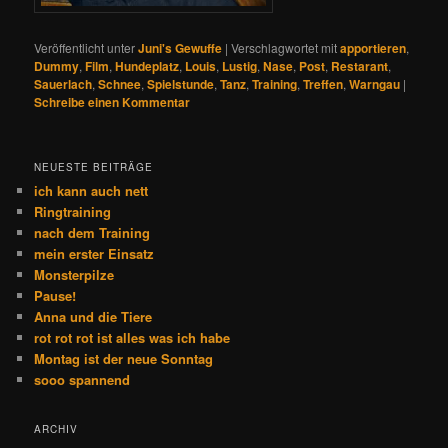
Veröffentlicht unter
Juni's Gewuffe
|
Verschlagwortet mit
apportieren
,
Dummy
,
Film
,
Hundeplatz
,
Louis
,
Lustig
,
Nase
,
Post
,
Restarant
,
Sauerlach
,
Schnee
,
Spielstunde
,
Tanz
,
Training
,
Treffen
,
Warngau
|
Schreibe einen Kommentar
NEUESTE BEITRÄGE
ich kann auch nett
Ringtraining
nach dem Training
mein erster Einsatz
Monsterpilze
Pause!
Anna und die Tiere
rot rot rot ist alles was ich habe
Montag ist der neue Sonntag
sooo spannend
ARCHIV