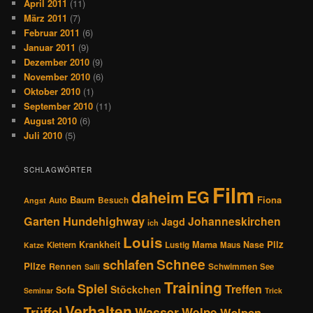
April 2011
(11)
März 2011
(7)
Februar 2011
(6)
Januar 2011
(9)
Dezember 2010
(9)
November 2010
(6)
Oktober 2010
(1)
September 2010
(11)
August 2010
(6)
Juli 2010
(5)
SCHLAGWÖRTER
Film
EG
daheim
Baum
Fiona
Auto
Besuch
Angst
Hundehighway
Garten
Johanneskirchen
Jagd
ich
Louis
Pilz
Krankheit
Mama
Nase
Klettern
Lustig
Maus
Katze
Schnee
schlafen
Pilze
Rennen
Schwimmen
See
Salli
Training
Spiel
Treffen
Stöckchen
Sofa
Seminar
Trick
Verhalten
Trüffel
Wasser
Welpe
Welpen