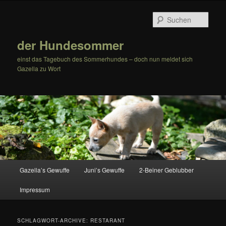
Zum
Zum
Inhalt
sekundären
Such
wechseln
Inhalt
wechseln
der Hundesommer
einst das Tagebuch des Sommerhundes – doch nun meldet sich
Gazella zu Wort
Hauptmenü
Gazella’s Gewuffe
Juni’s Gewuffe
2-Beiner Geblubber
Impressum
SCHLAGWORT-ARCHIVE:
RESTARANT