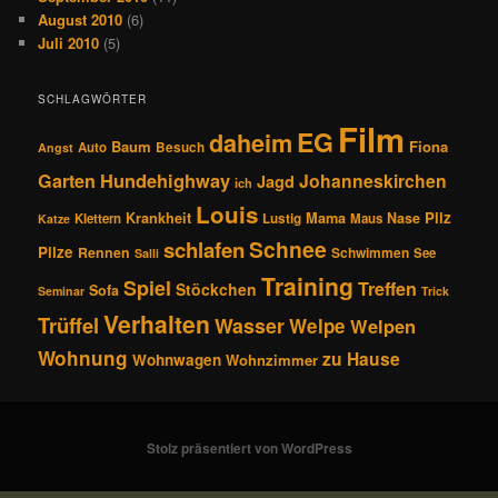
August 2010
(6)
Juli 2010
(5)
SCHLAGWÖRTER
Film
EG
daheim
Baum
Fiona
Auto
Besuch
Angst
Hundehighway
Garten
Johanneskirchen
Jagd
ich
Louis
Pilz
Krankheit
Mama
Nase
Klettern
Lustig
Maus
Katze
Schnee
schlafen
Pilze
Rennen
Schwimmen
See
Salli
Training
Spiel
Treffen
Stöckchen
Sofa
Seminar
Trick
Verhalten
Trüffel
Wasser
Welpe
Welpen
Wohnung
zu Hause
Wohnwagen
Wohnzimmer
Stolz präsentiert von WordPress