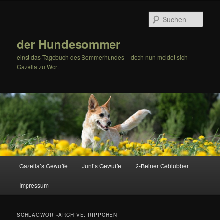
Zum
Zum
Inhalt
sekundären
Such
wechseln
Inhalt
wechseln
der Hundesommer
einst das Tagebuch des Sommerhundes – doch nun meldet sich
Gazella zu Wort
Hauptmenü
Gazella’s Gewuffe
Juni’s Gewuffe
2-Beiner Geblubber
Impressum
SCHLAGWORT-ARCHIVE:
RIPPCHEN