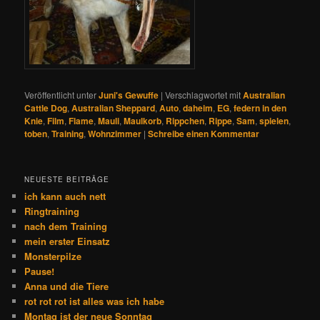
Veröffentlicht unter
Juni's Gewuffe
|
Verschlagwortet mit
Australian
Cattle Dog
,
Australian Sheppard
,
Auto
,
daheim
,
EG
,
federn in den
Knie
,
Film
,
Flame
,
Mauli
,
Maulkorb
,
Rippchen
,
Rippe
,
Sam
,
spielen
,
toben
,
Training
,
Wohnzimmer
|
Schreibe einen Kommentar
NEUESTE BEITRÄGE
ich kann auch nett
Ringtraining
nach dem Training
mein erster Einsatz
Monsterpilze
Pause!
Anna und die Tiere
rot rot rot ist alles was ich habe
Montag ist der neue Sonntag