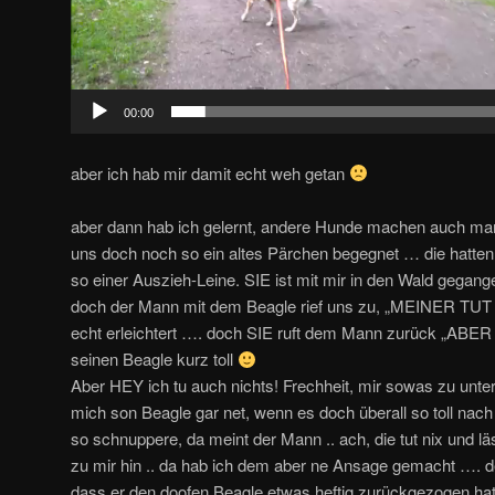
00:00
aber ich hab mir damit echt weh getan
aber dann hab ich gelernt, andere Hunde machen auch ma
uns doch noch so ein altes Pärchen begegnet … die hatten
so einer Auszieh-Leine. SIE ist mit mir in den Wald gegan
doch der Mann mit dem Beagle rief uns zu, „MEINER TUT
echt erleichtert …. doch SIE ruft dem Mann zurück „ABE
seinen Beagle kurz toll
Aber HEY ich tu auch nichts! Frechheit, mir sowas zu unters
mich son Beagle gar net, wenn es doch überall so toll nac
so schnuppere, da meint der Mann .. ach, die tut nix und lä
zu mir hin .. da hab ich dem aber ne Ansage gemacht …. 
dass er den doofen Beagle etwas heftig zurückgezogen hat .