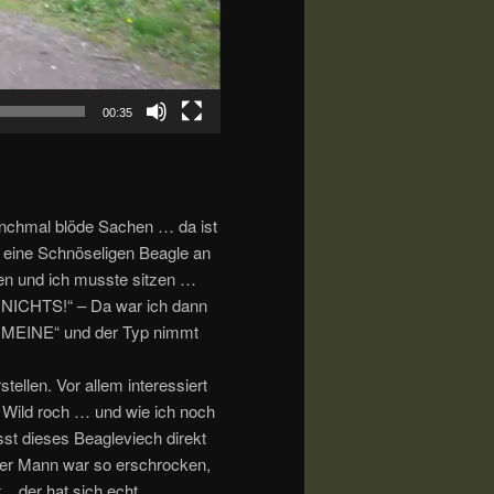
00:35
nchmal blöde Sachen … da ist
 eine Schnöseligen Beagle an
gen und ich musste sitzen …
 NICHTS!“ – Da war ich dann
R MEINE“ und der Typ nimmt
tellen. Vor allem interessiert
h Wild roch … und wie ich noch
sst dieses Beagleviech direkt
der Mann war so erschrocken,
. der hat sich echt