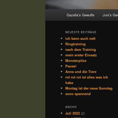
Hauptmenü
Gazella’s Gewuffe
Juni’s Ge
NEUESTE BEITRÄGE
ich kann auch nett
Ringtraining
nach dem Training
mein erster Einsatz
Monsterpilze
Pause!
Anna und die Tiere
rot rot rot ist alles was ich
habe
Montag ist der neue Sonntag
sooo spannend
ARCHIV
Juli 2022
(2)