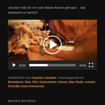
und dann hab ich mir noch dieses Kissen gemopst .. das
rieeeeecht so herrlich!
Video-
Player
00:00
00:06
Veröffentlicht unter
Gazella's Gewuffe
|
Verschlagwortet mit
Bahndamm
,
Bike
,
Film
,
Katzenminze
,
Kissen
,
Rad
,
Radln
,
schnell
|
Schreibe einen Kommentar
NEUESTE BEITRÄGE