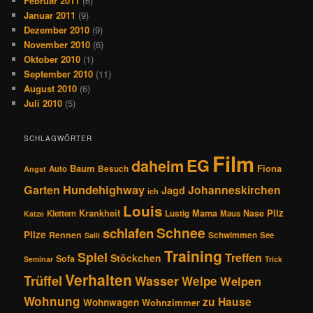
Februar 2011
(6)
Januar 2011
(9)
Dezember 2010
(9)
November 2010
(6)
Oktober 2010
(1)
September 2010
(11)
August 2010
(6)
Juli 2010
(5)
SCHLAGWÖRTER
Film
EG
daheim
Baum
Fiona
Auto
Besuch
Angst
Hundehighway
Garten
Johanneskirchen
Jagd
ich
Louis
Pilz
Krankheit
Mama
Nase
Klettern
Lustig
Maus
Katze
Schnee
schlafen
Pilze
Rennen
Schwimmen
See
Salli
Training
Spiel
Treffen
Stöckchen
Sofa
Seminar
Trick
Verhalten
Trüffel
Wasser
Welpe
Welpen
Wohnung
zu Hause
Wohnwagen
Wohnzimmer