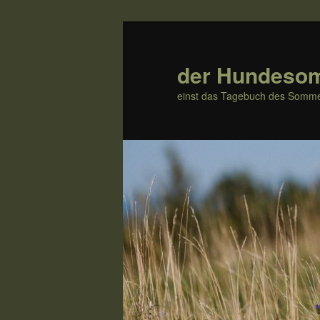
Zum
Zum
Inhalt
sekundären
wechseln
Inhalt
der Hundeso
wechseln
einst das Tagebuch des Somme