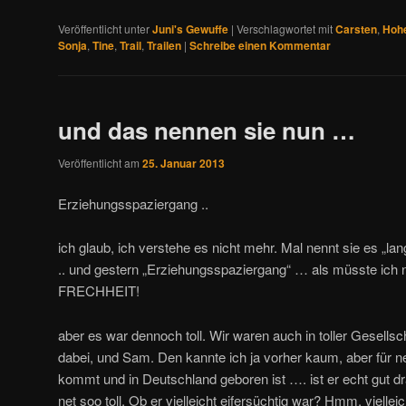
Veröffentlicht unter
Juni's Gewuffe
|
Verschlagwortet mit
Carsten
,
Hoh
Sonja
,
Tine
,
Trail
,
Trailen
|
Schreibe einen Kommentar
und das nennen sie nun …
Veröffentlicht am
25. Januar 2013
Erziehungsspaziergang ..
ich glaub, ich verstehe es nicht mehr. Mal nennt sie es „la
.. und gestern „Erziehungsspaziergang“ … als müsste ich
FRECHHEIT!
aber es war dennoch toll. Wir waren auch in toller Gesellsc
dabei, und Sam. Den kannte ich ja vorher kaum, aber für n
kommt und in Deutschland geboren ist …. ist er echt gut dr
net soo toll. Ob er vielleicht eifersüchtig war? Hmm, vielle