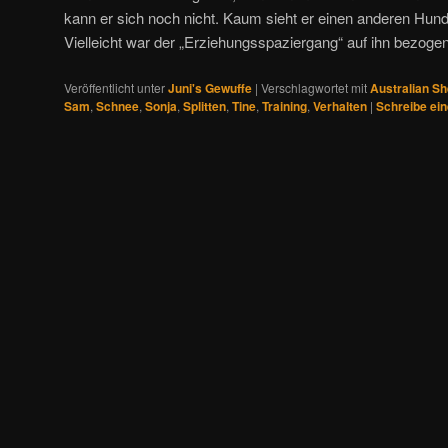
kann er sich noch nicht. Kaum sieht er einen anderen Hund, b
Vielleicht war der „Erziehungsspaziergang“ auf ihn bezoge
Veröffentlicht unter
Juni's Gewuffe
|
Verschlagwortet mit
Australian S
Sam
,
Schnee
,
Sonja
,
Splitten
,
Tine
,
Training
,
Verhalten
|
Schreibe ei