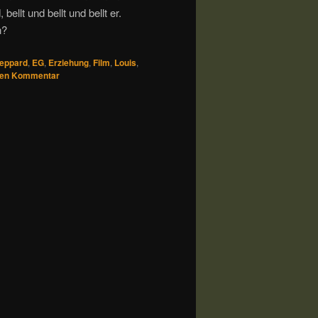
ellt und bellt und bellt er.
n?
heppard
,
EG
,
Erziehung
,
Film
,
Louis
,
nen Kommentar