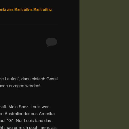
enbrunn
,
Mantrailen
,
Mantrailing
,
nge Laufen“, dann einfach Gassi
 noch erzogen werden!
haft. Mein Spezl Louis war
en Australier der aus Amerika
auf *G*. Nur Louis fand das
icht mag er mich doch mehr, als