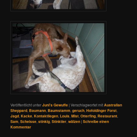
Veröffentlicht unter
Juni's Gewuffe
|
Verschlagwortet mit
Australian
Sheppard
,
Baumann
,
Baumstamm
,
geruch
,
Hofoldinger Forst
,
Jagd
,
Kacke
,
Kontaktliegen
,
Louis
,
MIst
,
Otterfing
,
Restaurant
,
Sam
,
Scheisse
,
stinkig
,
Stinktier
,
wälzen
|
Schreibe einen
Kommentar