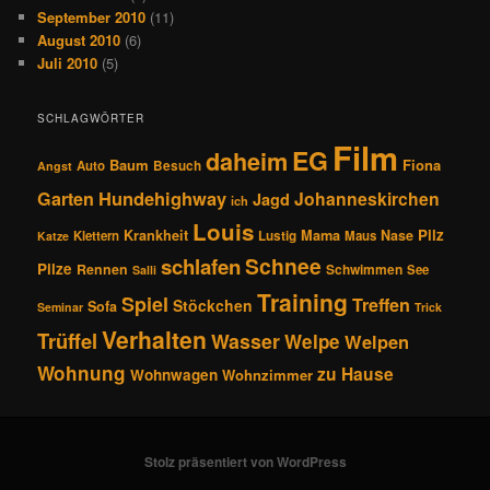
September 2010
(11)
August 2010
(6)
Juli 2010
(5)
SCHLAGWÖRTER
Film
EG
daheim
Baum
Fiona
Auto
Besuch
Angst
Hundehighway
Garten
Johanneskirchen
Jagd
ich
Louis
Pilz
Krankheit
Mama
Nase
Klettern
Lustig
Maus
Katze
Schnee
schlafen
Pilze
Rennen
Schwimmen
See
Salli
Training
Spiel
Treffen
Stöckchen
Sofa
Seminar
Trick
Verhalten
Trüffel
Wasser
Welpe
Welpen
Wohnung
zu Hause
Wohnwagen
Wohnzimmer
Stolz präsentiert von WordPress