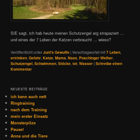
SIE sagt, ich hab heute meinen Schutzengel arg strapaziert …
und eines der 7 Leben der Katzen verbraucht … wieso?
Veröffentlicht unter
Juni's Gewuffe
|
Verschlagwortet mit
7 Leben
,
ertrinken
,
Gefahr
,
Katze
,
Mama
,
Nass
,
Poschinger Weiher
,
Schutzengel
,
Schwimmen
,
Stöcke
,
tot
,
Wasser
|
Schreibe einen
Kommentar
NEUESTE BEITRÄGE
ich kann auch nett
Ringtraining
nach dem Training
mein erster Einsatz
Monsterpilze
Pause!
Anna und die Tiere