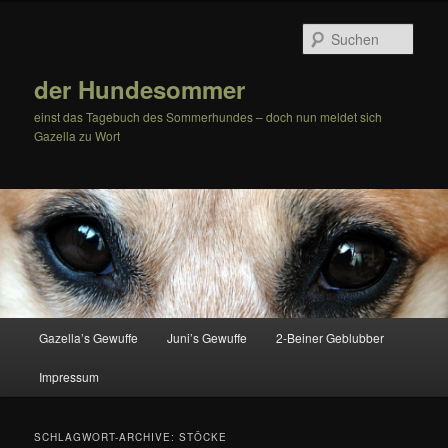
Zum
Zum
Inhalt
sekundären
Such
wechseln
Inhalt
wechseln
der Hundesommer
einst das Tagebuch des Sommerhundes – doch nun meldet sich
Gazella zu Wort
Hauptmenü
Gazella’s Gewuffe
Juni’s Gewuffe
2-Beiner Geblubber
Impressum
SCHLAGWORT-ARCHIVE:
STÖCKE