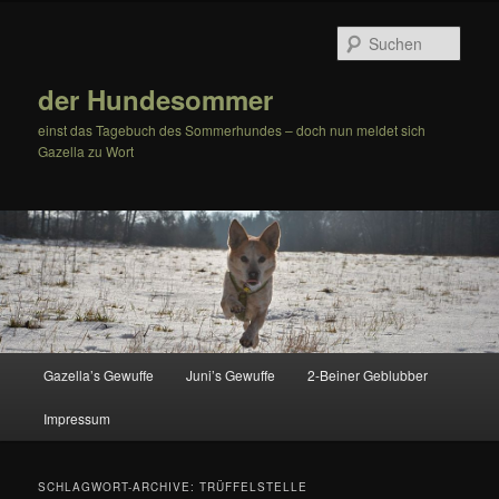
Zum
Zum
Inhalt
sekundären
Such
wechseln
Inhalt
wechseln
der Hundesommer
einst das Tagebuch des Sommerhundes – doch nun meldet sich
Gazella zu Wort
Hauptmenü
Gazella’s Gewuffe
Juni’s Gewuffe
2-Beiner Geblubber
Impressum
SCHLAGWORT-ARCHIVE:
TRÜFFELSTELLE