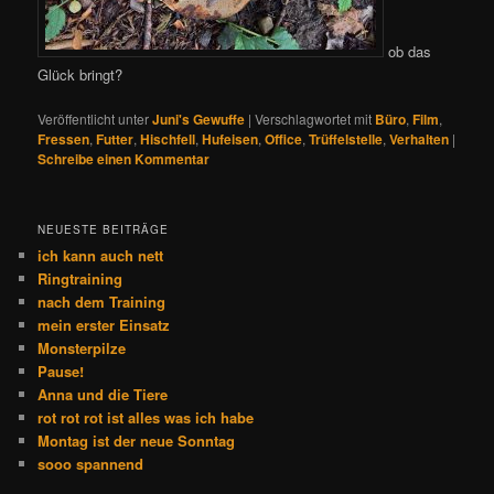
ob das
Glück bringt?
Veröffentlicht unter
Juni's Gewuffe
|
Verschlagwortet mit
Büro
,
Film
,
Fressen
,
Futter
,
Hischfell
,
Hufeisen
,
Office
,
Trüffelstelle
,
Verhalten
|
Schreibe einen Kommentar
NEUESTE BEITRÄGE
ich kann auch nett
Ringtraining
nach dem Training
mein erster Einsatz
Monsterpilze
Pause!
Anna und die Tiere
rot rot rot ist alles was ich habe
Montag ist der neue Sonntag
sooo spannend