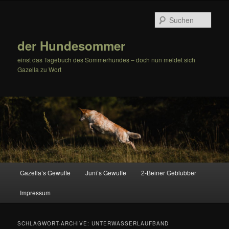
Zum
Zum
Inhalt
sekundären
Such
wechseln
Inhalt
wechseln
der Hundesommer
einst das Tagebuch des Sommerhundes – doch nun meldet sich
Gazella zu Wort
Hauptmenü
Gazella’s Gewuffe
Juni’s Gewuffe
2-Beiner Geblubber
Impressum
SCHLAGWORT-ARCHIVE:
UNTERWASSERLAUFBAND