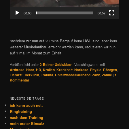
00:00
00:52
nachdem wir nun auf 20 mins Bergauf beim UWL sind, aber kein
weiterer Muskelaufbau erreicht werden kann, reduzieren wir nun
auf 1 mal im Monat zum Erhalt
Veröffentlicht unter
2-Beiner Geblubber
|
Verschlagwortet mit
Arthrose
,
Haar
,
HD
,
Krallen
,
Krankheit
,
Narkose
,
Physio
,
Röntgen
,
Tierarzt
,
Tierklinik
,
Trauma
,
Unterwasserlaufband
,
Zahn
,
Zähne
|
1
Kommentar
NEUESTE BEITRÄGE
ich kann auch nett
Ringtraining
nach dem Training
mein erster Einsatz