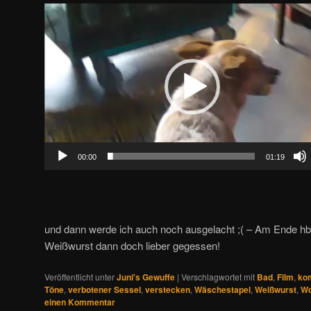
Video-
Player
00:00
01:19
und dann werde ich auch noch ausgelacht ;( – Am Ende hb
Weißwurst dann doch lieber gegessen!
Veröffentlicht unter
Juni's Gewuffe
|
Verschlagwortet mit
Bad
,
Film
,
ko
Töne
,
verbotener Sessel
,
verstecken
,
Wäschestapel
,
Weißwurst
,
W
einen Kommentar