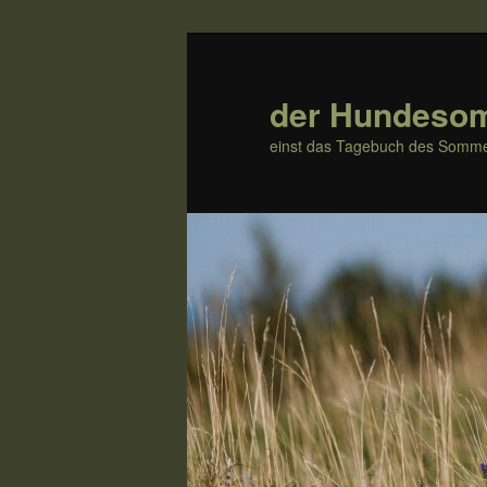
Zum
Zum
Inhalt
sekundären
wechseln
Inhalt
der Hundeso
wechseln
einst das Tagebuch des Somme