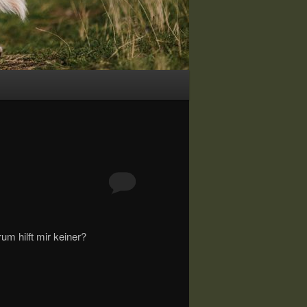
um hilft mir keiner?