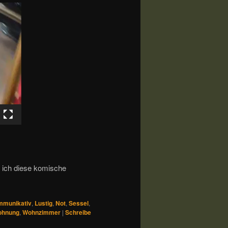
 ich diese komische
mmunikativ
,
Lustig
,
Not
,
Sessel
,
ohnung
,
Wohnzimmer
|
Schreibe