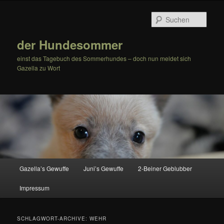
Zum
Zum
Inhalt
sekundären
Such
wechseln
Inhalt
wechseln
der Hundesommer
einst das Tagebuch des Sommerhundes – doch nun meldet sich
Gazella zu Wort
Hauptmenü
Gazella’s Gewuffe
Juni’s Gewuffe
2-Beiner Geblubber
Impressum
SCHLAGWORT-ARCHIVE:
WEHR