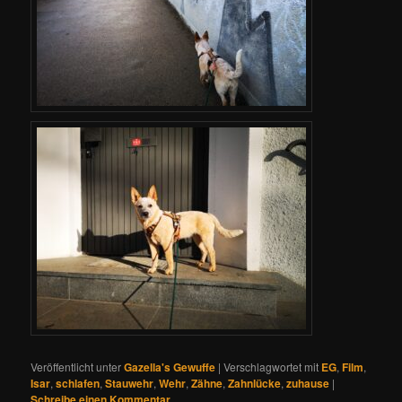
Veröffentlicht unter
Gazella's Gewuffe
|
Verschlagwortet mit
EG
,
Film
,
Isar
,
schlafen
,
Stauwehr
,
Wehr
,
Zähne
,
Zahnlücke
,
zuhause
|
Schreibe einen Kommentar