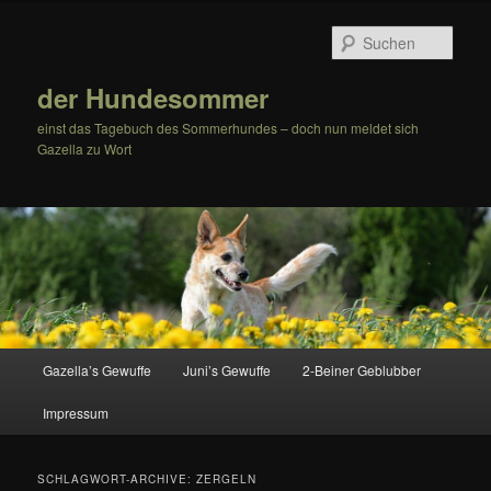
Zum
Zum
Inhalt
sekundären
Such
wechseln
Inhalt
wechseln
der Hundesommer
einst das Tagebuch des Sommerhundes – doch nun meldet sich
Gazella zu Wort
Hauptmenü
Gazella’s Gewuffe
Juni’s Gewuffe
2-Beiner Geblubber
Impressum
SCHLAGWORT-ARCHIVE:
ZERGELN