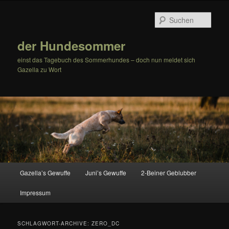
Zum
Zum
Inhalt
sekundären
Such
wechseln
Inhalt
wechseln
der Hundesommer
einst das Tagebuch des Sommerhundes – doch nun meldet sich
Gazella zu Wort
Hauptmenü
Gazella’s Gewuffe
Juni’s Gewuffe
2-Beiner Geblubber
Impressum
SCHLAGWORT-ARCHIVE:
ZERO_DC