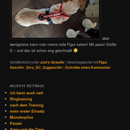
aber
wenigstens kann man meine tolle Figur sehen! Mir passt Größe
S – und das ist schon eng geschnallt
Veröffentlicht unter
Juni's Gewuffe
|
Verschlagwortet mit
Figur
,
Geschirr
,
Zero_DC
,
Zuggeschirr
|
Schreibe einen Kommentar
NEUESTE BEITRÄGE
ich kann auch nett
Ringtraining
nach dem Training
mein erster Einsatz
Monsterpilze
Pause!
Anna und die Tiere