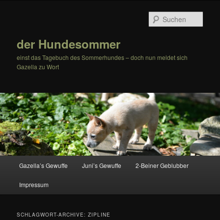
Zum
Zum
Inhalt
sekundären
Such
wechseln
Inhalt
wechseln
der Hundesommer
einst das Tagebuch des Sommerhundes – doch nun meldet sich
Gazella zu Wort
Hauptmenü
Gazella’s Gewuffe
Juni’s Gewuffe
2-Beiner Geblubber
Impressum
SCHLAGWORT-ARCHIVE:
ZIPLINE