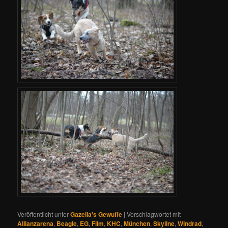
Veröffentlicht unter
Gazella's Gewuffe
|
Verschlagwortet mit
Allianzarena
,
Beagle
,
EG
,
Film
,
KHC
,
München
,
Skyline
,
Windrad
,