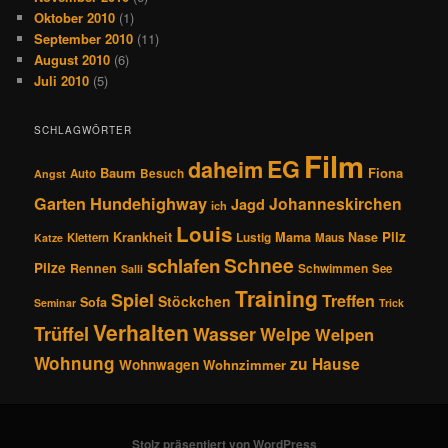
Oktober 2010
(1)
September 2010
(11)
August 2010
(6)
Juli 2010
(5)
SCHLAGWÖRTER
Film
EG
daheim
Baum
Fiona
Auto
Besuch
Angst
Hundehighway
Garten
Johanneskirchen
Jagd
ich
Louis
Pilz
Krankheit
Mama
Nase
Klettern
Lustig
Maus
Katze
Schnee
schlafen
Pilze
Rennen
Schwimmen
See
Salli
Training
Spiel
Treffen
Stöckchen
Sofa
Seminar
Trick
Verhalten
Trüffel
Wasser
Welpe
Welpen
Wohnung
zu Hause
Wohnwagen
Wohnzimmer
Stolz präsentiert von WordPress