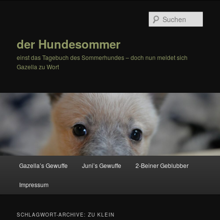
Zum
Zum
Inhalt
sekundären
Such
wechseln
Inhalt
wechseln
der Hundesommer
einst das Tagebuch des Sommerhundes – doch nun meldet sich
Gazella zu Wort
Hauptmenü
Gazella’s Gewuffe
Juni’s Gewuffe
2-Beiner Geblubber
Impressum
SCHLAGWORT-ARCHIVE:
ZU KLEIN