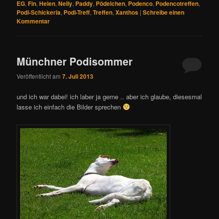
EG
,
Fin
,
Helen
,
Nelly
,
Paddy
,
Pödelchen
,
Podenco
,
Podencotreffen
,
Podi-Schickeria
,
Podi-Treff
,
Treffen
,
Xanthos
|
Schreibe einen
Kommentar
Münchner Podisommer
Veröffentlicht am
7. Juli 2013
und ich war dabei! ich laber ja gerne .. aber ich glaube, diesesmal
lasse ich einfach die Bilder sprechen