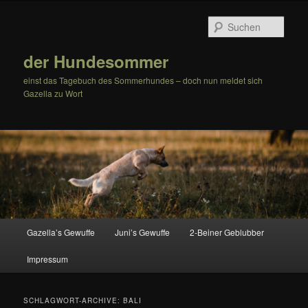
Zum
Zum
Inhalt
sekundären
Such
wechseln
Inhalt
wechseln
der Hundesommer
einst das Tagebuch des Sommerhundes – doch nun meldet sich
Gazella zu Wort
Hauptmenü
Gazella’s Gewuffe
Juni’s Gewuffe
2-Beiner Geblubber
Impressum
SCHLAGWORT-ARCHIVE:
BALI