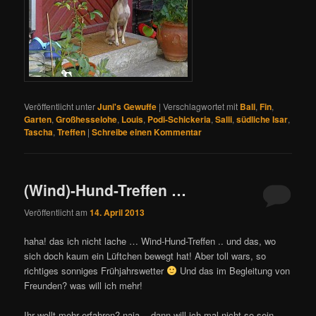
Veröffentlicht unter
Juni's Gewuffe
|
Verschlagwortet mit
Bali
,
Fin
,
Garten
,
Großhesselohe
,
Louis
,
Podi-Schickeria
,
Salli
,
südliche Isar
,
Tascha
,
Treffen
|
Schreibe einen Kommentar
(Wind)-Hund-Treffen …
Veröffentlicht am
14. April 2013
haha! das ich nicht lache … Wind-Hund-Treffen .. und das, wo
sich doch kaum ein Lüftchen bewegt hat! Aber toll wars, so
richtiges sonniges Frühjahrswetter
Und das im Begleitung von
Freunden? was will ich mehr!
Ihr wollt mehr erfahren? naja .. dann will ich mal nicht so sein,