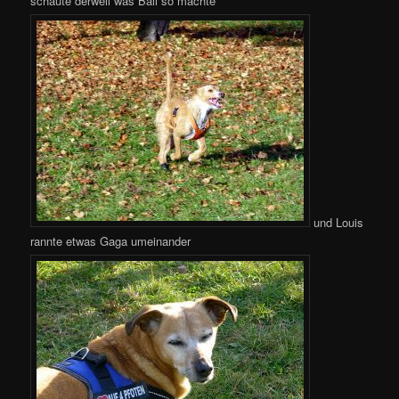
schaute derweil was Bali so machte
und Louis
rannte etwas Gaga umeinander