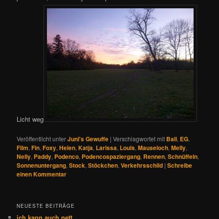
Licht weg
Veröffentlicht unter
Juni's Gewuffe
|
Verschlagwortet mit
Bali
,
EG
,
Film
,
Fin
,
Foxy
,
Helen
,
Katja
,
Larissa
,
Louis
,
Mauseloch
,
Melly
,
Nelly
,
Paddy
,
Podenco
,
Podencospaziergang
,
Rennen
,
Schnüffeln
,
Sonnenuntergang
,
Stock
,
Stöckchen
,
Verkehrsschild
|
Schreibe
einen Kommentar
NEUESTE BEITRÄGE
ich kann auch nett