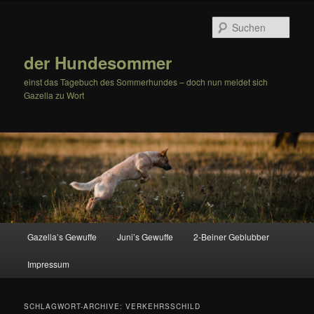
Zum
Zum
Inhalt
sekundären
Such
wechseln
Inhalt
wechseln
der Hundesommer
einst das Tagebuch des Sommerhundes – doch nun meldet sich
Gazella zu Wort
Hauptmenü
Gazella’s Gewuffe
Juni’s Gewuffe
2-Beiner Geblubber
Impressum
SCHLAGWORT-ARCHIVE:
VERKEHRSSCHILD