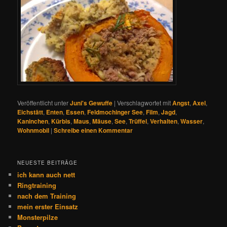
Veröffentlicht unter
Juni's Gewuffe
|
Verschlagwortet mit
Angst
,
Axel
,
Eichstätt
,
Enten
,
Essen
,
Feldmochinger See
,
Film
,
Jagd
,
Kaninchen
,
Kürbis
,
Maus
,
Mäuse
,
See
,
Trüffel
,
Verhalten
,
Wasser
,
Wohnmobil
|
Schreibe einen Kommentar
NEUESTE BEITRÄGE
ich kann auch nett
Ringtraining
nach dem Training
mein erster Einsatz
Monsterpilze