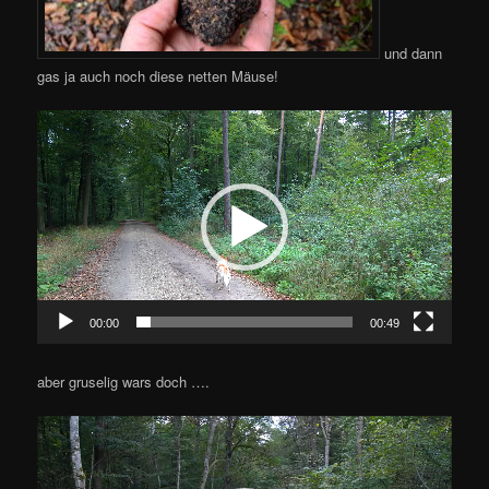
und dann
gas ja auch noch diese netten Mäuse!
Video-
Player
00:00
00:49
aber gruselig wars doch ….
Video-
Player