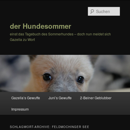
Zum
Zum
Inhalt
sekundären
Such
wechseln
Inhalt
wechseln
der Hundesommer
einst das Tagebuch des Sommerhundes – doch nun meldet sich
Gazella zu Wort
Hauptmenü
Gazella’s Gewuffe
Juni’s Gewuffe
2-Beiner Geblubber
Impressum
SCHLAGWORT-ARCHIVE:
FELDMOCHINGER SEE