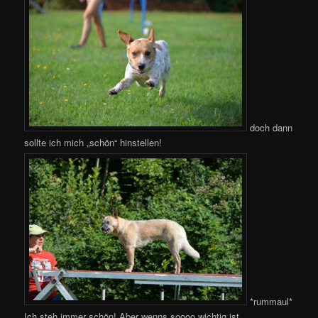
doch dann
sollte ich mich „schön“ hinstellen!
*rummaul*
Ich steh immer schön! Aber wenns soooo wichtig ist ….