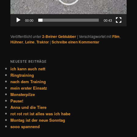
00:00
00:43
Veröffentlicht unter
2-Beiner Geblubber
|
Verschlagwortet mit
Film
,
Hühner
,
Leine
,
Traktor
|
Schreibe einen Kommentar
NEUESTE BEITRÄGE
ich kann auch nett
Ringtraining
nach dem Training
mein erster Einsatz
Monsterpilze
Pause!
Anna und die Tiere
rot rot rot ist alles was ich habe
Montag ist der neue Sonntag
sooo spannend