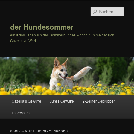
Zum
Zum
Inhalt
sekundären
Such
wechseln
Inhalt
wechseln
der Hundesommer
einst das Tagebuch des Sommerhundes – doch nun meldet sich
Gazella zu Wort
Hauptmenü
Gazella’s Gewuffe
Juni’s Gewuffe
2-Beiner Geblubber
Impressum
SCHLAGWORT-ARCHIVE:
HÜHNER