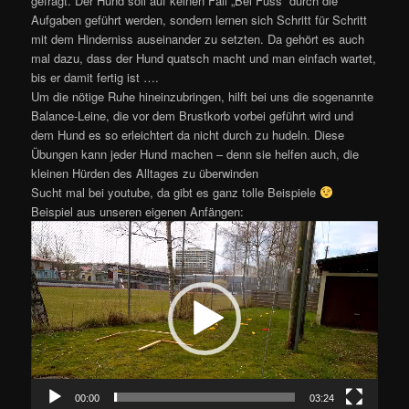
gefragt. Der Hund soll auf keinen Fall „Bei Fuss“ durch die
Aufgaben geführt werden, sondern lernen sich Schritt für Schritt
mit dem Hinderniss auseinander zu setzten. Da gehört es auch
mal dazu, dass der Hund quatsch macht und man einfach wartet,
bis er damit fertig ist ….
Um die nötige Ruhe hineinzubringen, hilft bei uns die sogenannte
Balance-Leine, die vor dem Brustkorb vorbei geführt wird und
dem Hund es so erleichtert da nicht durch zu hudeln. Diese
Übungen kann jeder Hund machen – denn sie helfen auch, die
kleinen Hürden des Alltages zu überwinden
Sucht mal bei youtube, da gibt es ganz tolle Beispiele
Beispiel aus unseren eigenen Anfängen:
Video-
Player
00:00
03:24