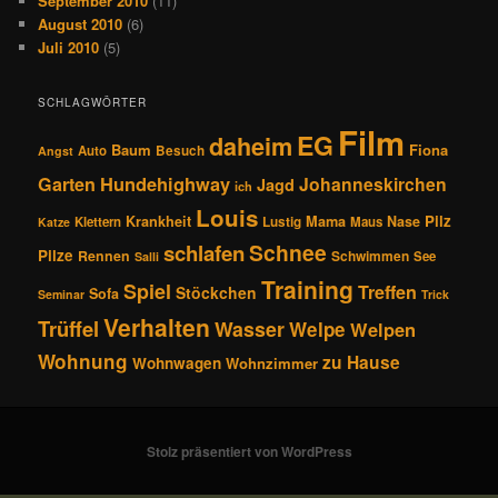
September 2010
(11)
August 2010
(6)
Juli 2010
(5)
SCHLAGWÖRTER
Film
EG
daheim
Baum
Fiona
Auto
Besuch
Angst
Hundehighway
Garten
Johanneskirchen
Jagd
ich
Louis
Pilz
Krankheit
Mama
Nase
Klettern
Lustig
Maus
Katze
Schnee
schlafen
Pilze
Rennen
Schwimmen
See
Salli
Training
Spiel
Treffen
Stöckchen
Sofa
Seminar
Trick
Verhalten
Trüffel
Wasser
Welpe
Welpen
Wohnung
zu Hause
Wohnwagen
Wohnzimmer
Stolz präsentiert von WordPress