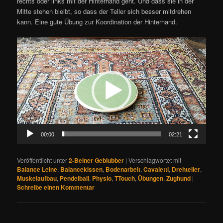
rechts oder links mit der Hinterhand geht. Und dass sie in der
Mitte stehen bleibt, so dass der Teller sich besser mitdrehen
kann. Eine gute Übung zur Koordination der Hinterhand.
Video-
Player
00:00
02:21
Veröffentlicht unter
2-Beiner Geblubber
|
Verschlagwortet mit
Balance Leine
,
Balancekissen
,
Bodenarbeit
,
Cavaletti
,
Drehteller
,
Muskelaufbau
,
Pendelball
,
Physio
,
TTouch
,
Übungen
,
Zughund
|
Schreibe einen Kommentar