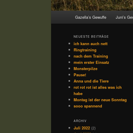
Hauptmenü
Gazella’s Gewuffe
Juni’s Ge
NEUESTE BEITRÄGE
ich kann auch nett
Ringtraining
nach dem Training
mein erster Einsatz
Monsterpilze
Pause!
Anna und die Tiere
rot rot rot ist alles was ich
habe
Montag ist der neue Sonntag
sooo spannend
ARCHIV
Juli 2022
(2)