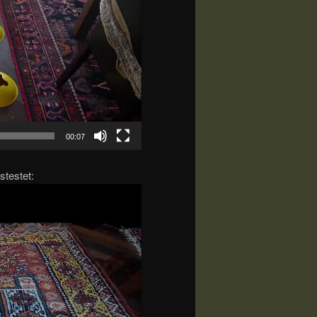
00:07
testet: