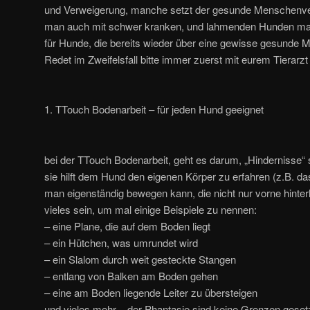
und Verweigerung, manche setzt der gesunde Menschenve
man auch mit schwer kranken, und lahmenden Hunden ma
für Hunde, die bereits wieder über eine gewisse gesunde M
Redet im Zweifelsfall bitte immer zuerst mit eurem Tierarzt
1. TTouch Bodenarbeit – für jeden Hund geeignet
bei der TTouch Bodenarbeit, geht es darum, „Hindernisse
sie hilft dem Hund den eigenen Körper zu erfahren (z.B. das
man eigenständig bewegen kann, die nicht nur vorne hinterh
vieles sein, um mal einige Beispiele zu nennen:
– eine Plane, die auf dem Boden liegt
– ein Hütchen, was umrundet wird
– ein Slalom durch weit gesteckte Stangen
– entlang von Balken am Boden gehen
– eine am Boden liegende Leiter zu übersteigen
und vieles mehr – der Phantasie sind keine Grenzen gesetz