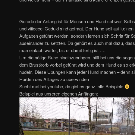
Gerade der Anfang ist für Mensch und Hund schwer, Sel
und viiieeeel Geduld sind gefragt. Der Hund soll auf keinen 
Aufgaben geführt werden, sondern lernen sich Schritt für S
auseinander zu setzten. Da gehört es auch mal dazu, das
man einfach wartet, bis er damit fertig ist ….
Um die nötige Ruhe hineinzubringen, hilft bei uns die soge
dem Brustkorb vorbei geführt wird und dem Hund es so erle
hudeln. Diese Übungen kann jeder Hund machen – denn sie 
Hürden des Alltages zu überwinden
Sucht mal bei youtube, da gibt es ganz tolle Beispiele
Beispiel aus unseren eigenen Anfängen:
Video-
Player