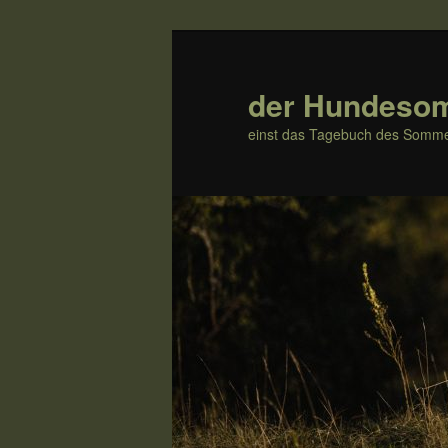
Zum
Zum
Inhalt
sekundären
wechseln
Inhalt
der Hundeso
wechseln
einst das Tagebuch des Somme