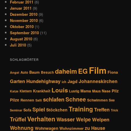
Februar 2011
(6)
Januar 2011
(9)
Dezember 2010
(9)
November 2010
(6)
Oktober 2010
(1)
September 2010
(11)
August 2010
(6)
Juli 2010
(5)
SCHLAGWÖRTER
Film
EG
daheim
Baum
Fiona
Auto
Besuch
Angst
Hundehighway
Garten
Johanneskirchen
Jagd
ich
Louis
Pilz
Krankheit
Mama
Nase
Klettern
Lustig
Maus
Katze
Schnee
schlafen
Pilze
Rennen
Schwimmen
See
Salli
Training
Spiel
Treffen
Stöckchen
Sofa
Seminar
Trick
Verhalten
Trüffel
Wasser
Welpe
Welpen
Wohnung
zu Hause
Wohnwagen
Wohnzimmer