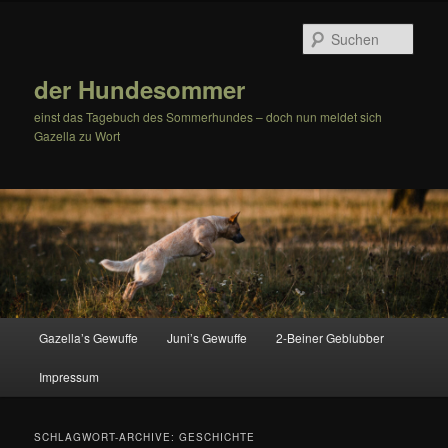
Zum
Zum
Inhalt
sekundären
Such
wechseln
Inhalt
wechseln
der Hundesommer
einst das Tagebuch des Sommerhundes – doch nun meldet sich
Gazella zu Wort
Hauptmenü
Gazella’s Gewuffe
Juni’s Gewuffe
2-Beiner Geblubber
Impressum
SCHLAGWORT-ARCHIVE:
GESCHICHTE