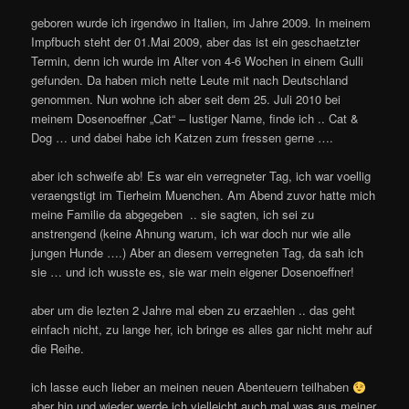
geboren wurde ich irgendwo in Italien, im Jahre 2009. In meinem
Impfbuch steht der 01.Mai 2009, aber das ist ein geschaetzter
Termin, denn ich wurde im Alter von 4-6 Wochen in einem Gulli
gefunden. Da haben mich nette Leute mit nach Deutschland
genommen. Nun wohne ich aber seit dem 25. Juli 2010 bei
meinem Dosenoeffner „Cat“ – lustiger Name, finde ich .. Cat &
Dog … und dabei habe ich Katzen zum fressen gerne ….
aber ich schweife ab! Es war ein verregneter Tag, ich war voellig
veraengstigt im Tierheim Muenchen. Am Abend zuvor hatte mich
meine Familie da abgegeben .. sie sagten, ich sei zu
anstrengend (keine Ahnung warum, ich war doch nur wie alle
jungen Hunde ….) Aber an diesem verregneten Tag, da sah ich
sie … und ich wusste es, sie war mein eigener Dosenoeffner!
aber um die lezten 2 Jahre mal eben zu erzaehlen .. das geht
einfach nicht, zu lange her, ich bringe es alles gar nicht mehr auf
die Reihe.
ich lasse euch lieber an meinen neuen Abenteuern teilhaben
aber hin und wieder werde ich vielleicht auch mal was aus meiner